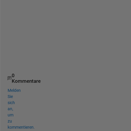
h
e 
p
r
o
g
r
a
m
. 
0
Kommentare
Melden
Sie
sich
an,
um
zu
kommentieren.