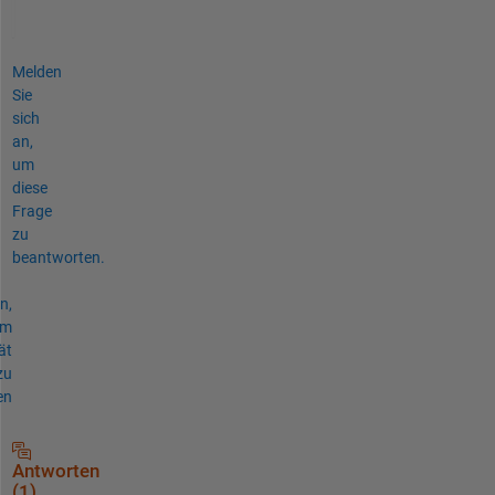
Melden
Sie
sich
an,
um
diese
Frage
zu
beantworten.
n,
um
ät
zu
en
Antworten
(1)