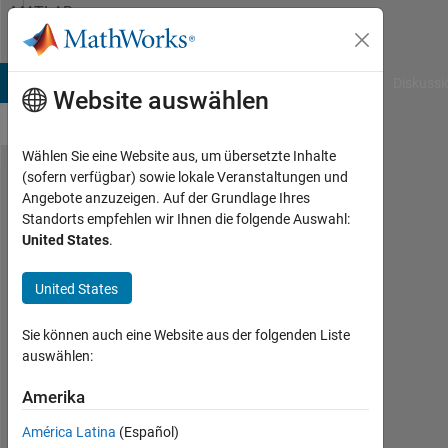
Weiter zum Inhalt
MATLAB
Answers
B Answers
File Exchange
Cody
AI Chat Playground
Diskussi
Website auswählen
Wählen Sie eine Website aus, um übersetzte Inhalte
(sofern verfügbar) sowie lokale Veranstaltungen und
How can i
Angebote anzuzeigen. Auf der Grundlage Ihres
Standorts empfehlen wir Ihnen die folgende Auswahl:
create
United States
.
movable
handles in
United States
Matlab
Sie können auch eine Website aus der folgenden Liste
graph to
auswählen:
find data at
Amerika
the
intersection
América Latina
(Español)