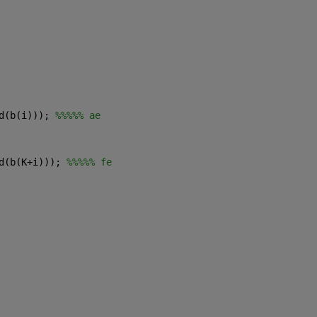
d(b(i))); 
%%%%% ae
d(b(K+i))); 
%%%%% fe