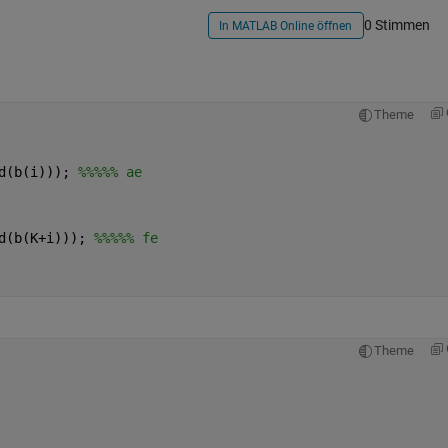
0 Stimmen
In MATLAB Online öffnen
Theme
d(b(i))); 
%%%%% ae
d(b(K+i))); 
%%%%% fe
Theme