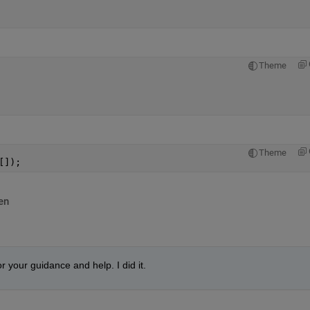
 
Theme
Theme
[]);
en
 your guidance and help. I did it.