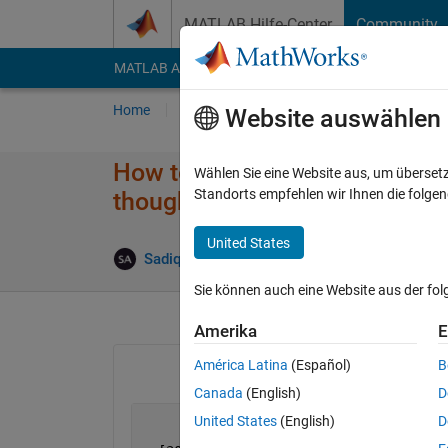
Weiter zum Inhalt
MATLAB Hilfe-Center
Community
MATLAB Answers
File Exchange
Cody
AI Cha
Home
Fragen
Antworten
Durchsuchen
Website auswählen
How to vectorize this piece of
Wählen Sie eine Website aus, um überset
Standorts empfehlen wir Ihnen die folge
though it must come out to be
United States
A
Sadiq Akbar
10 Dez. 2022
2 Antworten
Sie können auch eine Website aus der fo
Amerika
E
América Latina
(Español)
B
Canada
(English)
D
United States
(English)
D