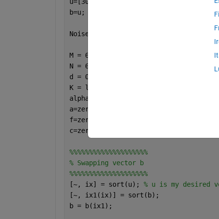
E
u=[30 50 75  -30 -50 -75];
b=u;
F
F
Noise=5;
I
M = 6;
%Constant1
I
N = 6;
%Constant2
L
d = 0.5;
%Constant3
K = length(u)/2; 
%Constant4
alpha=ones(1,K);
%[1 1 1 1 1];
a=zeros(M,K);
%aTx
f=zeros(N,K);
%fRx
c=zeros(M*N, length(u)-K);
% Extended M
%%%%%%%%%%%%%%%%%%%%
% Swapping vector b 
%%%%%%%%%%%%%%%%%%%%
[~, ix] = sort(u); 
% u is my desired v
[~, ix1(ix)] = sort(b);  
b = b(ix1);