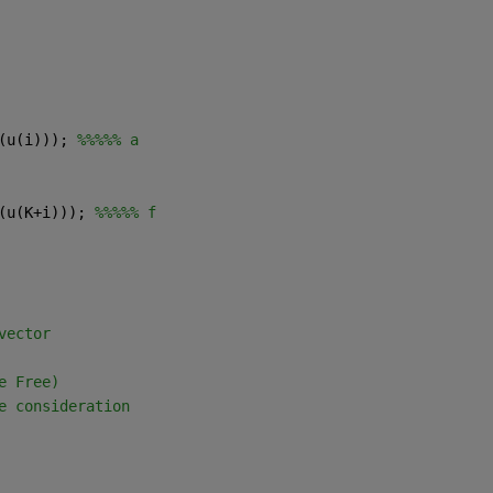
(u(i))); 
%%%%% a
(u(K+i))); 
%%%%% f
vector 
e Free)
e consideration