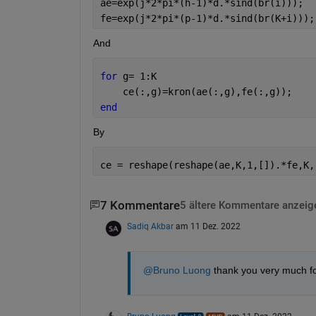
ae=exp(j*2*pi*(h-1)*d.*sind(br(i)));
fe=exp(j*2*pi*(p-1)*d.*sind(br(K+i)));
And
for 
g= 1:K
    ce(:,g)=kron(ae(:,g),fe(:,g));
end
By
ce = reshape(reshape(ae,K,1,[]).*fe,K,
7 Kommentare
5 ältere Kommentare anzeig
Sadiq Akbar
am 11 Dez. 2022
@Bruno Luong
 thank you very much for