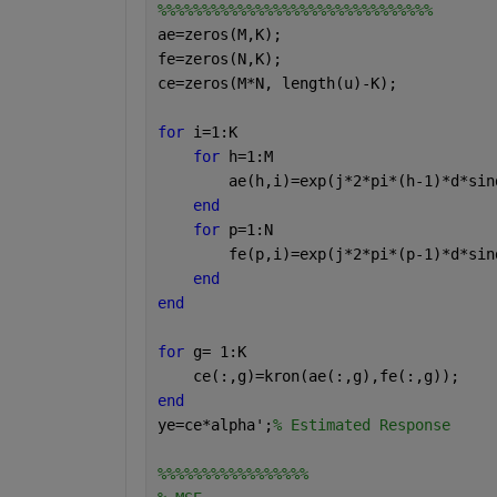
%%%%%%%%%%%%%%%%%%%%%%%%%%%%%%%
ae=zeros(M,K);
fe=zeros(N,K);
ce=zeros(M*N, length(u)-K);
for 
i=1:K
for 
h=1:M
        ae(h,i)=exp(j*2*pi*(h-1)*d*sin
end
for 
p=1:N
        fe(p,i)=exp(j*2*pi*(p-1)*d*sin
end
end
for 
g= 1:K
    ce(:,g)=kron(ae(:,g),fe(:,g));
end
ye=ce*alpha';
% Estimated Response
%%%%%%%%%%%%%%%%%