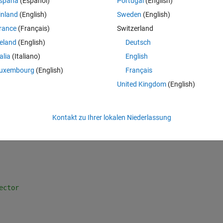
spaña
(Español)
Portugal
(English)
inland
(English)
Sweden
(English)
rance
(Français)
Switzerland
reland
(English)
Deutsch
talia
(Italiano)
English
uxembourg
(English)
Français
United Kingdom
(English)
Kontakt zu Ihrer lokalen Niederlassung
atrix
ector