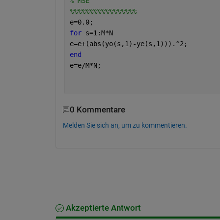
% MSE
%%%%%%%%%%%%%%%%%
e=0.0;
for 
s=1:M*N
e=e+(abs(yo(s,1)-ye(s,1))).^2;
end
e=e/M*N; 
0 Kommentare
Melden Sie sich an, um zu kommentieren.
Akzeptierte Antwort