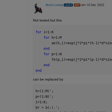
Bruno Luong
am 10 Dez. 2022
Not tested but this
for 
i=1:K
for 
h=1:M
        ae(h,i)=exp(j*2*pi*(h-1)*d*sin
end
for 
p=1:N
        fe(p,i)=exp(j*2*pi*(p-1)*d*sin
end
end
can be replaced by
h=(1:M)';
p=(1:N)';
i=1:K;
br = b(:).';