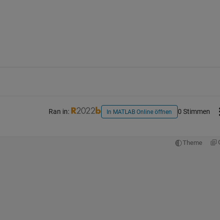
Ran in:
0 Stimmen
In MATLAB Online öffnen
Theme