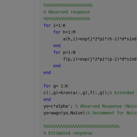
%%%%%%%%%%%%%%%%%%%%
% Observed response
%%%%%%%%%%%%%%%%%%%
for 
i=1:K
for 
h=1:M
        a(h,i)=exp(j*2*pi*(h-1)*d*sind
end
for 
p=1:N
        f(p,i)=exp(j*2*pi*(p-1)*d*sind
end
end
for 
g= 1:K
c(:,g)=kron(a(:,g),f(:,g));
% Extended 
end
yo=c*alpha'; 
% Observed Response (Nois
yo=awgn(yo,Noise);
% Uncomment for Nois
%%%%%%%%%%%%%%%%%%%%%%%%%%%%%%%
% Estimated response