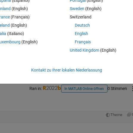
spaña
(Español)
Portugal
(English)
inland
(English)
Sweden
(English)
rance
(Français)
Switzerland
reland
(English)
Deutsch
talia
(Italiano)
English
uxembourg
(English)
Français
Melden Sie sich an, um diese Frage zu bean
United Kingdom
(English)
Weiterleiten
Anmelden, um Aktivität zu v
Kontakt zu Ihrer lokalen Niederlassung
Ran in:
0 Stimmen
In MATLAB Online öffnen
Theme