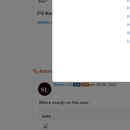
E
this?
F
0 Kommentare
F
Melden Sie sich an, um zu kommentieren.
I
I
L
Antworten (1)
Steven Lord
am 28 Okt. 2022
Where exactly on this axes:
axes