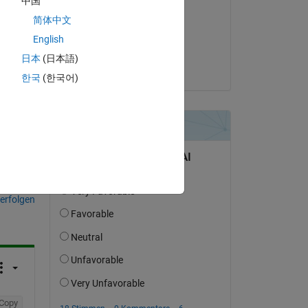
中国
Spandan Tiwari
简体中文
am 6 Mär. 2015
English
Akzeptiert:
日本
(日本語)
Spandan Tiwari
한국
(한국어)
tworten.
erfolgen
Copy