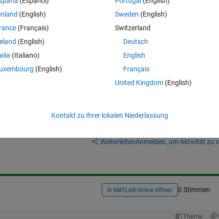
spaña
(Español)
Portugal
(English)
 Does it affect my phase? I mean... can I consider the medfilt as a zero-
inland
(English)
Sweden
(English)
rance
(Français)
Switzerland
reland
(English)
Deutsch
talia
(Italiano)
English
uxembourg
(English)
Français
United Kingdom
(English)
Kontakt zu Ihrer lokalen Niederlassung
Melden Sie sich an, um diese Frage zu bean
Weiterleiten
Anmelden, um Aktivität zu v
0 Stimmen
In MATLAB Online öffnen
Theme