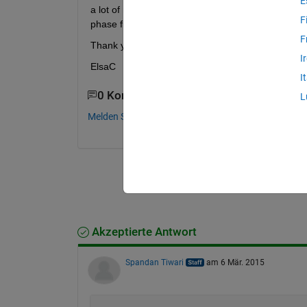
E
a lot of noise I finally used the function medfilt2.
F
phase filter?
F
Thank you very much in advance!
I
ElsaC
I
0 Kommentare
L
Melden Sie sich an, um zu kommentieren.
Akzeptierte Antwort
Spandan Tiwari
am 6 Mär. 2015