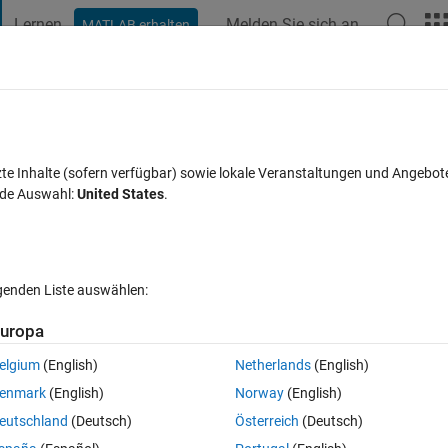
Lernen
Melden Sie sich an
MATLAB erhalten
t Playground
Diskussionen
Wettbewerbe
Blogs
Veröffentlic
FAQs zu MATLAB
Mehr
?
zte Inhalte (sofern verfügbar) sowie lokale Veranstaltungen und Angebot
nde Auswahl:
United States
.
akzeptiert
Aktualisiert 6 Mär. 2015
7 Ansichten (30 Tage)
lgenden Liste auswählen:
uropa
elgium
(English)
Netherlands
(English)
0 Stimmen
enmark
(English)
Norway
(English)
eutschland
(Deutsch)
Österreich
(Deutsch)
an AGC and a filter (with the filtfilt function) to my data set. As I still 