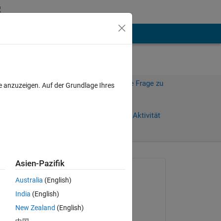
hen
Mehr
Melden Sie sich an, um diese Frage zu
e anzuzeigen. Auf der Grundlage Ihres
beantworten.
Weiterleiten
Anmelden, um Aktivität
zu verfolgen
Asien-Pazifik
Gefragt:
Australia
(English)
Elsa Cec
India
(English)
am 6 Mär. 2015
New Zealand
(English)
Beantwortet:
had 