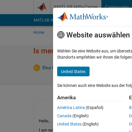
Weiter zum Inhalt
MATLAB Hilfe-Center
Community
MATLAB Answers
File Exchange
Cody
AI Cha
Home
Fragen
Antworten
Durchsuchen
Website auswählen
Is medfilt2 a zero-phase filter
Wählen Sie eine Website aus, um überset
Standorts empfehlen wir Ihnen die folge
Antwort 
Elsa Cec
6 Mär. 2015
1 Antwort
United States
Sie können auch eine Website aus der fo
Amerika
E
América Latina
(Español)
B
Canada
(English)
D
Hello,
United States
(English)
D
I am working on acoustic signal processing. I applied 