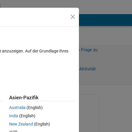
hen
Mehr
Melden Sie sich an, um diese Frage zu
e anzuzeigen. Auf der Grundlage Ihres
beantworten.
)
Weiterleiten
Anmelden, um Aktivität
zu verfolgen
Asien-Pazifik
Gefragt:
Australia
(English)
CoderMinga
India
(English)
am 14 Sep. 2022
New Zealand
(English)
Kommentiert: