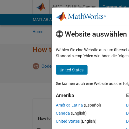
Weiter zum Inhalt
MATLAB Hilfe-Center
Community
MATLAB Answers
File Exchange
Cody
AI Cha
Home
Fragen
Antworten
Durchsuchen
Website auswählen
How to delete the part above th
Wählen Sie eine Website aus, um überset
Standorts empfehlen wir Ihnen die folge
Ant
CoderMinga
14 Sep. 2022
1 Antwort
United States
Sie können auch eine Website aus der fo
Amerika
E
América Latina
(Español)
B
Canada
(English)
D
How to delete the part above the white line in a co
United States
(English)
D