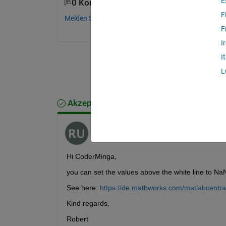
E
0 Kommentare
F
Melden Sie sich an, um zu kommentieren.
F
I
I
L
Akzeptierte Antwort
Robert U
am 14 Sep. 2022
Hi CoderMinga,
you can set the values above the white line to NaN.
See here: 
https://de.mathworks.com/matlabcentra
Kind regards,
Robert