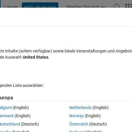
Lernen
Melden Sie sich an
MATLAB erhalten
t Playground
Diskussionen
Wettbewerbe
Blogs
Veröffentlic
FAQs zu MATLAB
Mehr
e white line in a contourf figure
zte Inhalte (sofern verfügbar) sowie lokale Veranstaltungen und Angebot
nde Auswahl:
United States
.
wort akzeptiert
Aktualisiert 15 Sep. 2022
16 Ansichten (30 Tage
lgenden Liste auswählen:
uropa
elgium
(English)
Netherlands
(English)
0 Stimmen
enmark
(English)
Norway
(English)
ntourf figu
re when draw a motor map
eutschland
(Deutsch)
Österreich
(Deutsch)