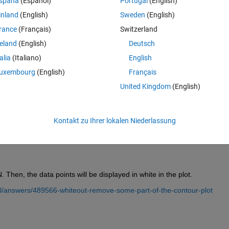
spaña
(Español)
Portugal
(English)
inland
(English)
Sweden
(English)
rance
(Français)
Switzerland
reland
(English)
Deutsch
talia
(Italiano)
English
Melden Sie sich an, um diese Frage zu bean
uxembourg
(English)
Français
Weiterleiten
Anmelden, um Aktivität zu v
United Kingdom
(English)
Kontakt zu Ihrer lokalen Niederlassung
0 Stimmen
 Then, the data points will be displayed in white in the plot.
l/answers/489566-whiteout-remove-some-part-of-the-contour-plot