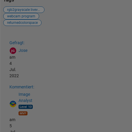
rgb2grayscale livevideo
webcam program
returnedcolorspace
Siehe auch
Gefragt:
Jose
am
4
Jul.
2022
Kommentiert:
Image
Analyst
am
5
Jul.