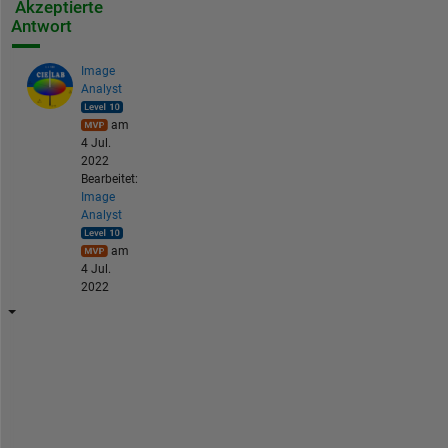
Akzeptierte
Antwort
Image
Analyst
am
4 Jul.
2022
Bearbeitet:
Image
Analyst
am
4 Jul.
2022
A
f
t
e