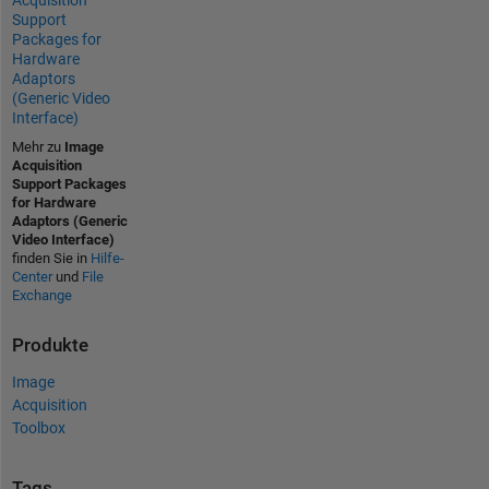
Acquisition
Support
Packages for
Hardware
Adaptors
(Generic Video
Interface)
Mehr zu
Image
Acquisition
Support Packages
for Hardware
Adaptors (Generic
Video Interface)
finden Sie in
Hilfe-
Center
und
File
Exchange
Produkte
Image
Acquisition
Toolbox
Tags