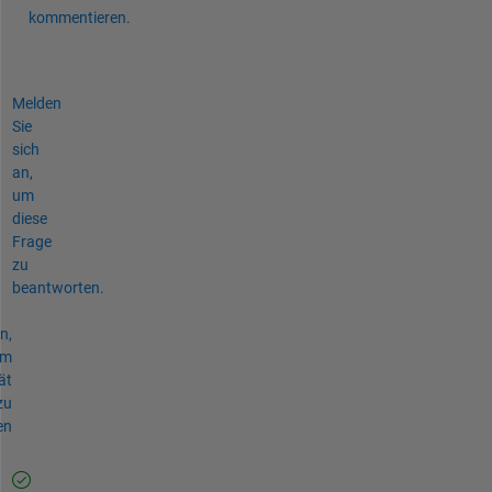
kommentieren.
Melden
Sie
sich
an,
um
diese
Frage
zu
beantworten.
n,
um
ät
zu
en