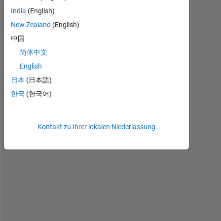
H
India
(English)
e
l
New Zealand
(English)
l
中国
o 
简体中文
I 
a
English
m 
日本
(日本語)
w
한국
(한국어)
o
n
d
e
Kontakt zu Ihrer lokalen Niederlassung
r
i
n
g 
i
f 
i
t 
i