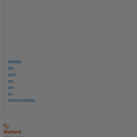
a
'
s 
n
a
m
e
.
Melden
Sie
sich
an,
um
zu
kommentieren.
Weitere