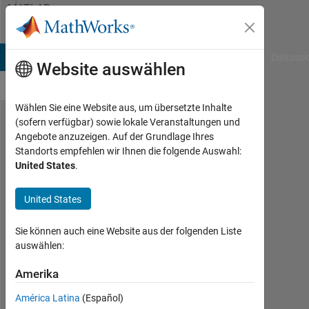
Weiter zum Inhalt
MATLAB
Answers
B Answers
File Exchange
Cody
AI Chat Playground
Diskussi
Website auswählen
Wählen Sie eine Website aus, um übersetzte Inhalte
(sofern verfügbar) sowie lokale Veranstaltungen und
Converting
Angebote anzuzeigen. Auf der Grundlage Ihres
Standorts empfehlen wir Ihnen die folgende Auswahl:
livestream
United States
.
RGB video
to gray
United States
scale
Sie können auch eine Website aus der folgenden Liste
auswählen:
Jose
Amerika
4
Jul.
América Latina
(Español)
2022