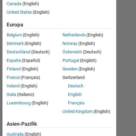
Canada
(English)
1
Antwort
United States
(English)
Europa
Antwort
akzeptiert
Belgium
(English)
Netherlands
(English)
Denmark
(English)
Norway
(English)
Aktualisiert
5 Jul. 2022
Deutschland
(Deutsch)
Österreich
(Deutsch)
23
España
(Español)
Portugal
(English)
Ansichten
Finland
(English)
Sweden
(English)
(30 Tage)
France
(Français)
Switzerland
Ireland
(English)
Deutsch
Ältere
Italia
(Italiano)
English
Kommentare
Luxembourg
(English)
Français
anzeigen
United Kingdom
(English)
Asien-Pazifik
Australia
(English)