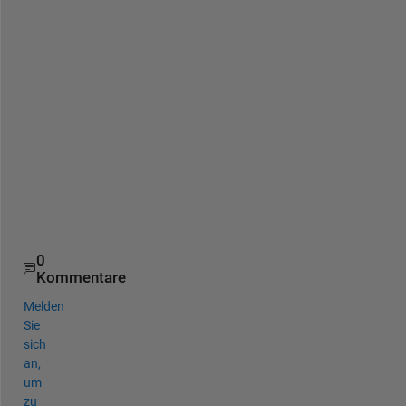
p
r
e
v
i
e
w
(
c
a
m
)
0
Kommentare
Melden
Sie
sich
an,
um
zu