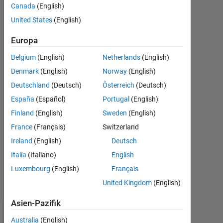
Canada
(English)
United States
(English)
MarshallSc
13
Europa
Jun.
2022
Belgium
(English)
Netherlands
(English)
1
Denmark
(English)
Norway
(English)
Antwort
Deutschland
(Deutsch)
Österreich
(Deutsch)
Antwort
España
(Español)
Portugal
(English)
akzeptiert
Finland
(English)
Sweden
(English)
France
(Français)
Switzerland
Aktualisiert
Ireland
(English)
Deutsch
13 Jun.
2022
Italia
(Italiano)
English
8
Luxembourg
(English)
Français
Ansichten
United Kingdom
(English)
(30 Tage)
Asien-Pazifik
Australia
(English)