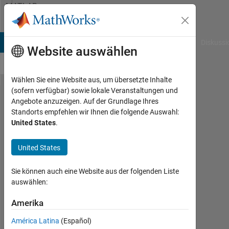
Weiter zum Inhalt
MATLAB
Answers
B Answers
File Exchange
Cody
AI Chat Playground
Diskussi
Website auswählen
Wählen Sie eine Website aus, um übersetzte Inhalte
(sofern verfügbar) sowie lokale Veranstaltungen und
Remove
Angebote anzuzeigen. Auf der Grundlage Ihres
Standorts empfehlen wir Ihnen die folgende Auswahl:
Terms in
United States
.
Complex
Valued
United States
Data That
Sie können auch eine Website aus der folgenden Liste
Has Only
auswählen:
Real or
Amerika
Imaginary
Part
América Latina
(Español)