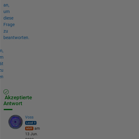
an,
um
diese
Frage
zu
beantworten.
n,
um
ät
zu
en
Akzeptierte
Antwort
Voss
am
13 Jun.