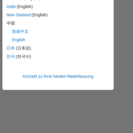
India
(English)
New Zealand
(English)
中国
简体中文
English
LR.mat
日本
(日本語)
한국
(한국어)
I 
h
a
Kontakt zu Ihrer lokalen Niederlassung
v
e 
a 
c
o
m
p
l
e