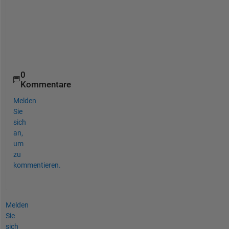
k 
y
o
u
!
0
Kommentare
Melden
Sie
sich
an,
um
zu
kommentieren.
Melden
Sie
sich