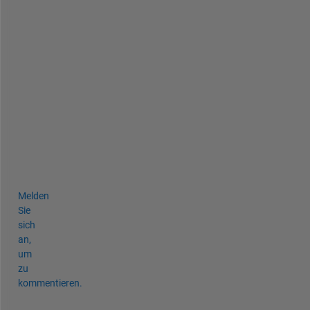
u
'
r
e 
w
e
l
c
o
m
e
!
Melden
Sie
sich
an,
um
zu
kommentieren.