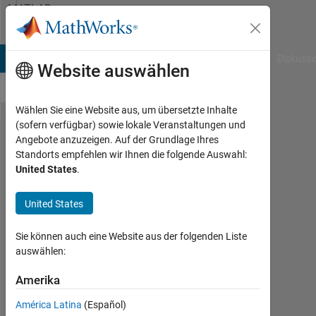
Weiter zum Inhalt
MATLAB
Answers
B Answers
File Exchange
Cody
AI Chat Playground
Diskussi
Website auswählen
Wählen Sie eine Website aus, um übersetzte Inhalte
(sofern verfügbar) sowie lokale Veranstaltungen und
How to
Angebote anzuzeigen. Auf der Grundlage Ihres
Standorts empfehlen wir Ihnen die folgende Auswahl:
get the
United States
.
sum of
squares
United States
in GLM
Sie können auch eine Website aus der folgenden Liste
model
auswählen:
summary
Amerika
?
América Latina
(Español)