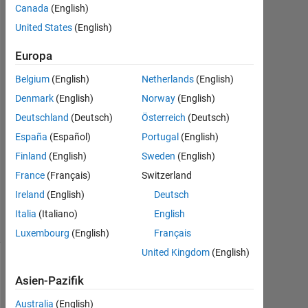
Canada
(English)
Timbro
6
United States
(English)
Apr.
2022
Europa
1
Belgium
(English)
Netherlands
(English)
Antwort
Denmark
(English)
Norway
(English)
Antwort
Deutschland
(Deutsch)
Österreich
(Deutsch)
akzeptiert
España
(Español)
Portugal
(English)
Finland
(English)
Sweden
(English)
Aktualisiert
France
(Français)
Switzerland
8 Apr. 2022
10
Ireland
(English)
Deutsch
Ansichten
Italia
(Italiano)
English
(30 Tage)
Luxembourg
(English)
Français
United Kingdom
(English)
Ältere
Asien-Pazifik
Kommentare
anzeigen
Australia
(English)