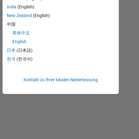
India
(English)
New Zealand
(English)
中国
I 
简体中文
w
a
English
n
日本
(日本語)
t 
한국
(한국어)
t
o 
c
Kontakt zu Ihrer lokalen Niederlassung
a
l
c
u
l
a
t
e 
t
h