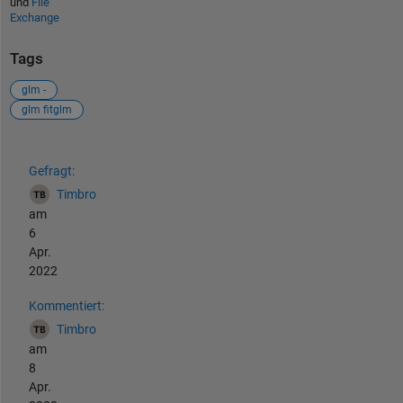
und
File
Exchange
Tags
glm -
glm fitglm
Siehe auch
Gefragt:
Timbro
am
6
Apr.
2022
Kommentiert:
Timbro
am
8
Apr.