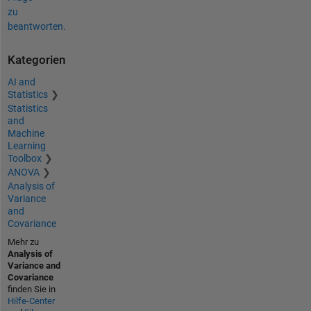
zu
beantworten.
Kategorien
AI and
Statistics
Statistics
and
Machine
Learning
Toolbox
ANOVA
Analysis of
Variance
and
Covariance
Mehr zu
Analysis of
Variance and
Covariance
finden Sie in
Hilfe-Center