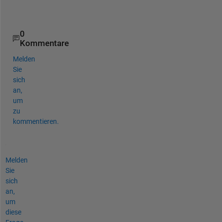
t 
?
0
Kommentare
Melden
Sie
sich
an,
um
zu
kommentieren.
Melden
Sie
sich
an,
um
diese