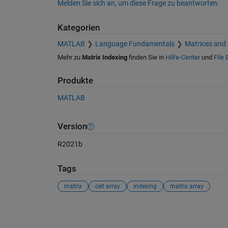
Melden Sie sich an, um diese Frage zu beantworten.
Kategorien
MATLAB
Language Fundamentals
Matrices and
Mehr zu
Matrix Indexing
finden Sie in
Hilfe-Center
und
File
Produkte
MATLAB
Version
R2021b
Tags
matrix
cell array
indexing
matrix array
Siehe auch