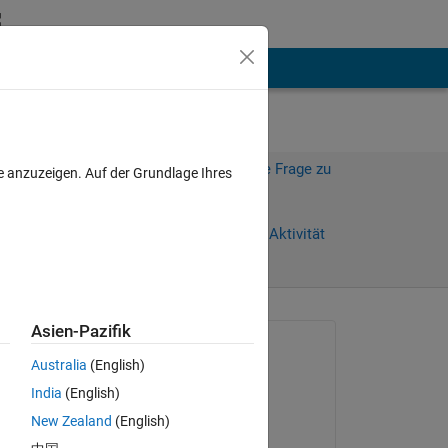
hen
Mehr
Melden Sie sich an, um diese Frage zu
e anzuzeigen. Auf der Grundlage Ihres
beantworten.
Weiterleiten
Anmelden, um Aktivität
zu verfolgen
anzeigen
Asien-Pazifik
Gefragt:
Australia
(English)
tinkyminky93
India
(English)
am 29 Mär. 2022
e 
New Zealand
(English)
Kommentiert: