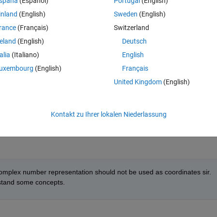
spaña
(Español)
Portugal
(English)
:
inland
(English)
Sweden
(English)
rance
(Français)
Switzerland
reland
(English)
Deutsch
talia
(Italiano)
English
uxembourg
(English)
Français
United Kingdom
(English)
, 100, 200 respectively. I tried to assign values by using for loop but I 
. Can you help me? Thank you.
Kontakt zu Ihrer lokalen Niederlassung
eigen
, complex number representation should not be used as coordinates sir. 
erstand some concepts.