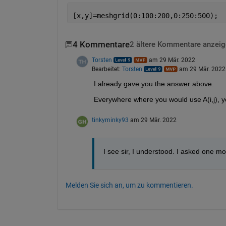
[x,y]=meshgrid(0:100:200,0:250:500);
4 Kommentare
2 ältere Kommentare anzeig
Torsten
am 29 Mär. 2022
Bearbeitet:
Torsten
am 29 Mär. 2022
I already gave you the answer above.
Everywhere where you would use A(i,j), you w
tinkyminky93
am 29 Mär. 2022
I see sir, I understood. I asked one m
Melden Sie sich an, um zu kommentieren.