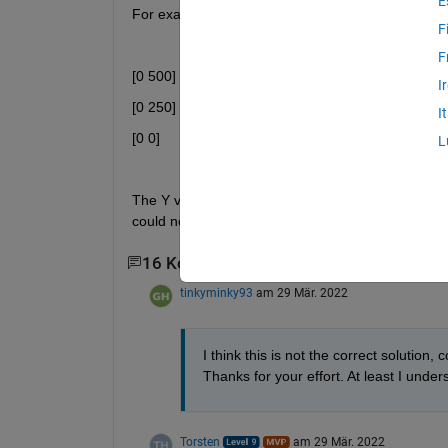
E
For example I want this matrix to be in the form of
F
F
[0 500]  [100 500]  [200 500]
I
[0 250]  [100 250]  [200 250]
I
[0 0]      [100 0]      [200 0]
L
The Y values are 0, 250, 500 and the X values are 0
could not achieve the assignment of 2nd element
16 Kommentare
14 ältere Kommentare anz
tinkyminky93
am 29 Mär. 2022
I think this is not the correct solution
Thanks for your effort. At least I und
Torsten
am 29 Mär. 2022