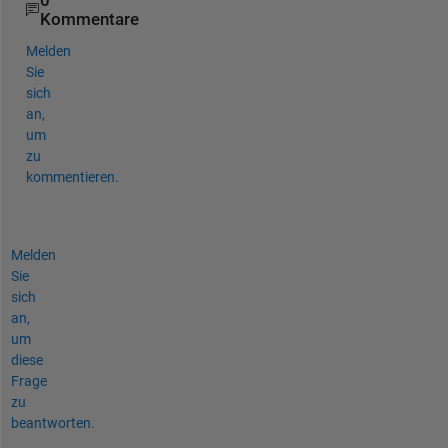
0
Kommentare
Melden
Sie
sich
an,
um
zu
kommentieren.
Melden
Sie
sich
an,
um
diese
Frage
zu
beantworten.