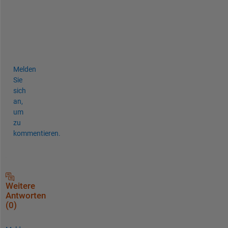
c
o
m
e
!
Melden
Sie
sich
an,
um
zu
kommentieren.
Weitere
Antworten
(0)