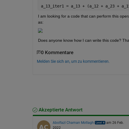
a_13_iter1 = a_13 + (a_12 + a_23 + a_1
I am looking for a code that can perform this operat
as:
Does anyone know how I can write this code? Th
0 Kommentare
Melden Sie sich an, um zu kommentieren.
Akzeptierte Antwort
Abolfazl Chaman Motlagh
am 26 Feb.
2022