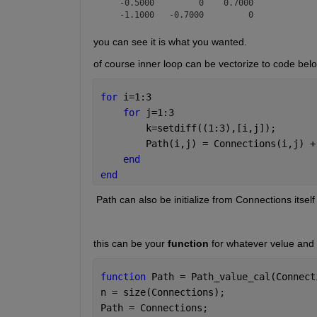
   -0.5000         0    0.7000

you can see it is what you wanted.
of course inner loop can be vectorize to code bel
for 
i=1:3
for 
j=1:3
        k=setdiff((1:3),[i,j]);
        Path(i,j) = Connections(i,j) +
end
end
 Path can also be initialize from Connections itself
this can be your 
function
 for whatever velue and
function 
Path = Path_value_cal(Connect
n = size(Connections);
Path = Connections;