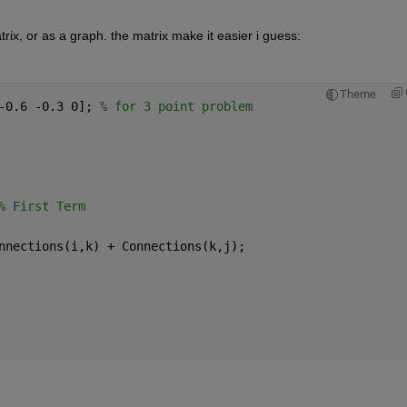
rix, or as a graph. the matrix make it easier i guess:
Theme
-0.6 -0.3 0]; 
% for 3 point problem
% First Term
nnections(i,k) + Connections(k,j);