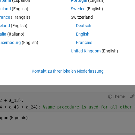
spaña
(Español)
Portugal
(English)
Theme
inland
(English)
Sweden
(English)
 = -0.3; 
% a_23 = -a_32 (same for all other scores)
rance
(Français)
Switzerland
reland
(English)
Deutsch
 is considered, we would have (direct + indirect):
talia
(Italiano)
English
Theme
uxembourg
(English)
Français
tial paiwsie scores between all points are known, a_12_i
es.
United Kingdom
(English)
Kontakt zu Ihrer lokalen Niederlassung
Theme
2 + a_13);
4 + a_43 + a_24); 
%same procedure is used for all other 
agon (5 points):