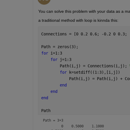
You can solve this problem with your data as a mat
a traditional method with loop is kinnda this:
Connections = [0 0.2 0.6; -0.2 0 0.3; 
Path = zeros(3);
for 
i=1:3
for 
j=1:3
        Path(i,j) = Connections(i,j); 
for 
k=setdiff((1:3),[i,j])
            Path(i,j) = Path(i,j) + Co
end
end
end
Path
Path =
3×3
         0    0.5000    1.1000
