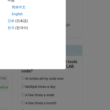
中国
Copy
MarshallSc
简体中文
am 27 Feb. 2022
English
Akzeptiert:
日本
(日本語)
Abolfazl Chaman Motlagh
한국
(한국어)
Copy
ter1 means the first iteration
Copy
values (a_14, a_24, ...)