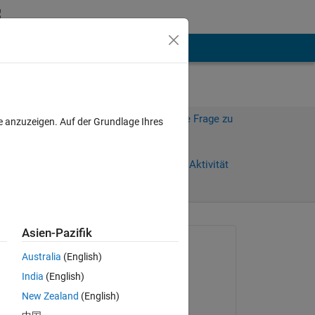
hen
Mehr
Melden Sie sich an, um diese Frage zu
e anzuzeigen. Auf der Grundlage Ihres
beantworten.
Weiterleiten
Anmelden, um Aktivität
zu verfolgen
Asien-Pazifik
Gefragt:
Australia
(English)
MarshallSc
India
(English)
am 26 Feb. 2022
t 
New Zealand
(English)
Kommentiert: