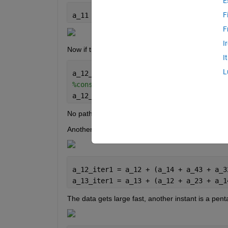
E
F
a_11 = 0; a_12 = 0.2; a_13 = 0.6; a_32
F
I
Now if the value for example, the path between 1-2
I
L
a_12_iter1 = a_12 + (a_13 + a_32)
% ini
%considering the initial pairwise scor
a_12_iter1 = 0.2 + (0.6 - 0.3) = 0.5
No path is chosen twice.
Another example is having 4 points (square):
a_12_iter1 = a_12 + (a_14 + a_43 + a_3
a_13_iter1 = a_13 + (a_12 + a_23 + a_1
The data gets large fast, another instant is a pent