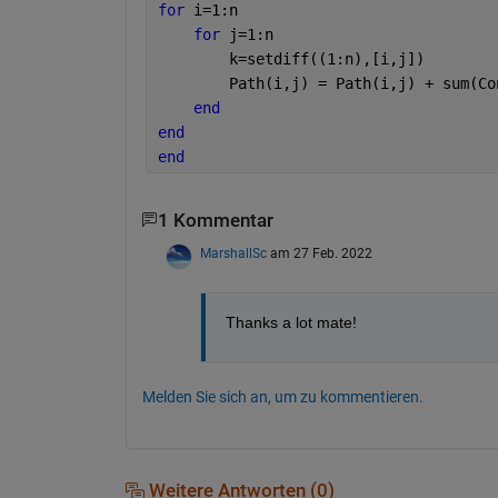
for 
i=1:n
for 
j=1:n
        k=setdiff((1:n),[i,j])
        Path(i,j) = Path(i,j) + sum(Co
end
end
end
1 Kommentar
MarshallSc
am 27 Feb. 2022
Thanks a lot mate!
Melden Sie sich an, um zu kommentieren.
Weitere Antworten (0)