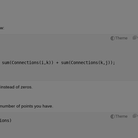
ow:
Theme
 sum(Connections(i,k)) + sum(Connections(k,j));
 instead of zeros.
 number of points you have.
Theme
ions)