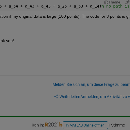
Theme
5 + a_54 + a_43 + a_43 + a_25 + a_53 + a_14)
% no path is
ion if my original data is large (100 points). The code for 3 points is gi
ank you!
Melden Sie sich an, um diese Frage zu bean
Weiterleiten
Anmelden, um Aktivität zu v
Ran in:
1 Stimme
In MATLAB Online öffnen