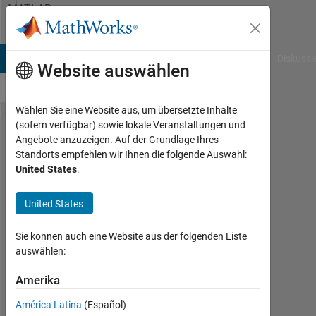
Weiter zum Inhalt
MATLAB
Answers
B Answers
File Exchange
Cody
AI Chat Playground
Diskussi
Website auswählen
Wählen Sie eine Website aus, um übersetzte Inhalte
(sofern verfügbar) sowie lokale Veranstaltungen und
Why
Angebote anzuzeigen. Auf der Grundlage Ihres
Standorts empfehlen wir Ihnen die folgende Auswahl:
doesn't
United States
.
my
function
United States
for
Sie können auch eine Website aus der folgenden Liste
writing
auswählen:
a file
Amerika
work?
América Latina
(Español)