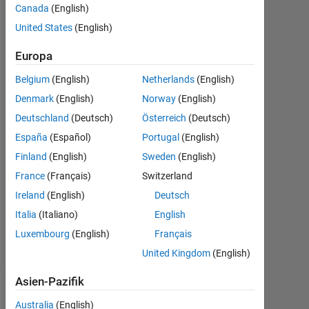
Allen
Canada
(English)
Hammack
United States
(English)
15
Okt.
Europa
2021
Belgium
(English)
Netherlands
(English)
1
Denmark
(English)
Norway
(English)
Antwort
Deutschland
(Deutsch)
Österreich
(Deutsch)
Antwort
España
(Español)
Portugal
(English)
akzeptiert
Finland
(English)
Sweden
(English)
France
(Français)
Switzerland
Aktualisiert
15 Okt.
Ireland
(English)
Deutsch
2021
Italia
(Italiano)
English
5
Luxembourg
(English)
Français
Ansichten
(30 Tage)
United Kingdom
(English)
Asien-Pazifik
Australia
(English)