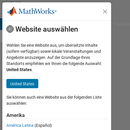
Weiter zum Inhalt
MATLAB
Answers
B Answers
File Exchange
Cody
AI Chat Playground
Diskussi
Website auswählen
Wählen Sie eine Website aus, um übersetzte Inhalte
(sofern verfügbar) sowie lokale Veranstaltungen und
Deleting
Angebote anzuzeigen. Auf der Grundlage Ihres
Standorts empfehlen wir Ihnen die folgende Auswahl:
rows of
United States
.
cells
array
United States
where
Sie können auch eine Website aus der folgenden Liste
one
auswählen:
value in
Amerika
row is
negative
América Latina
(Español)