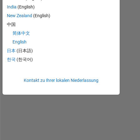
India
(English)
New Zealand
(English)
中国
简体中文
English
I 
日本
(日本語)
h
한국
(한국어)
a
v
e 
Kontakt zu Ihrer lokalen Niederlassung
a 
s
c
r
i
p
t 
w
h