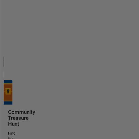
Community
Treasure
Hunt
Find
the