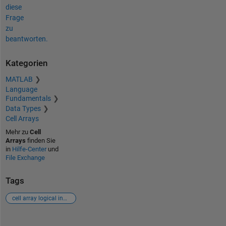
diese
Frage
zu
beantworten.
Kategorien
MATLAB
Language
Fundamentals
Data Types
Cell Arrays
Mehr zu
Cell
Arrays
finden Sie
in
Hilfe-Center
und
File Exchange
Tags
cell array logical indexing
Siehe auch