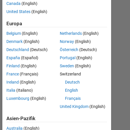
Canada
(English)
United States
(English)
Jared
Europa
10
Sep.
Belgium
(English)
Netherlands
(English)
2014
Denmark
(English)
Norway
(English)
1
Deutschland
(Deutsch)
Österreich
(Deutsch)
Antwort
España
(Español)
Portugal
(English)
Antwort
Finland
(English)
Sweden
(English)
akzeptiert
France
(Français)
Switzerland
Ireland
(English)
Deutsch
Aktualisiert
10 Sep.
Italia
(Italiano)
English
2014
Luxembourg
(English)
Français
4
United Kingdom
(English)
Ansichten
(30 Tage)
Asien-Pazifik
Australia
(English)