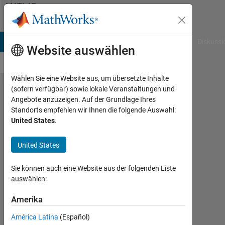
Weiter zum Inhalt
MATLAB
Answers
B Answers
File Exchange
Cody
AI Chat Playground
Diskussi
Website auswählen
Wählen Sie eine Website aus, um übersetzte Inhalte
(sofern verfügbar) sowie lokale Veranstaltungen und
How can
Angebote anzuzeigen. Auf der Grundlage Ihres
Standorts empfehlen wir Ihnen die folgende Auswahl:
I extend
United States
.
the data
in the x
United States
direction.
Sie können auch eine Website aus der folgenden Liste
auswählen:
Vahram
Voskerchyan
Amerika
11
América Latina
(Español)
Sep.