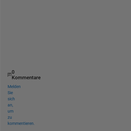
r
e
c
t
l
y
.  
.
0
Kommentare
Melden
Sie
sich
an,
um
zu
kommentieren.