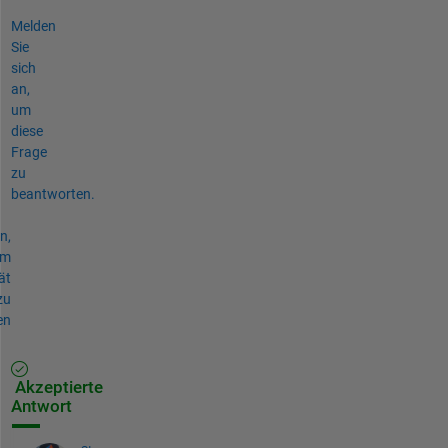
Melden
Sie
sich
an,
um
diese
Frage
zu
beantworten.
n,
um
ät
zu
en
Akzeptierte
Antwort