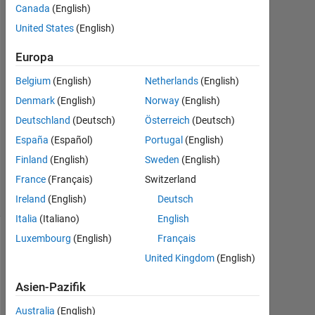
Canada
(English)
2021
1
United States
(English)
Antwort
Europa
Antwort
Belgium
(English)
Netherlands
(English)
akzeptiert
Denmark
(English)
Norway
(English)
Aktualisiert
Deutschland
(Deutsch)
Österreich
(Deutsch)
11 Sep.
España
(Español)
Portugal
(English)
2021
Finland
(English)
Sweden
(English)
27
France
(Français)
Switzerland
Ansichten
(30 Tage)
Ireland
(English)
Deutsch
Italia
(Italiano)
English
Luxembourg
(English)
Français
United Kingdom
(English)
Asien-Pazifik
Australia
(English)