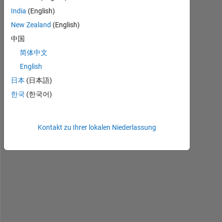
India
(English)
I 
New Zealand
(English)
u
中国
s
简体中文
e
d 
English
t
日本
(日本語)
h
한국
(한국어)
e 
c
u
r
Kontakt zu Ihrer lokalen Niederlassung
v
e 
f
i
t
t
i
n
g 