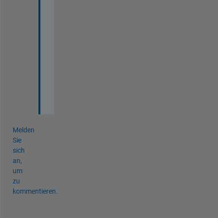
i
n
a
l 
i
m
a
g
e
s
Melden
Sie
sich
an,
um
zu
kommentieren.