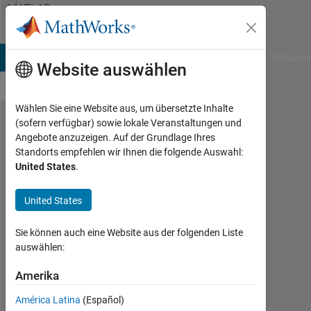
Weiter zum Inhalt
MATLAB
Answers
B Answers
File Exchange
Cody
AI Chat Playground
Diskussi
Website auswählen
Wählen Sie eine Website aus, um übersetzte Inhalte
(sofern verfügbar) sowie lokale Veranstaltungen und
supremum
Angebote anzuzeigen. Auf der Grundlage Ihres
Standorts empfehlen wir Ihnen die folgende Auswahl:
of
United States
.
openings
by set of
United States
linear
Sie können auch eine Website aus der folgenden Liste
structuring
auswählen:
elements
Amerika
rky
América Latina
(Español)