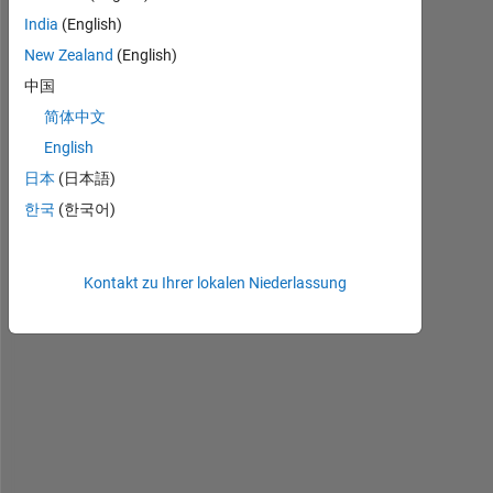
India
(English)
New Zealand
(English)
中国
I 
w
简体中文
a
English
n
日本
(日本語)
t 
t
한국
(한국어)
o 
e
x
Kontakt zu Ihrer lokalen Niederlassung
t
r
a
c
t 
e
l
o
n