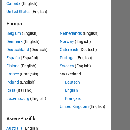
24
Canada
(English)
Jul.
United States
(English)
2014
1
Europa
Antwort
Belgium
(English)
Netherlands
(English)
Antwort
Denmark
(English)
Norway
(English)
akzeptiert
Deutschland
(Deutsch)
Österreich
(Deutsch)
España
(Español)
Portugal
(English)
Aktualisiert
Finland
(English)
Sweden
(English)
30 Jul.
2014
France
(Français)
Switzerland
3
Ireland
(English)
Deutsch
Ansichten
Italia
(Italiano)
English
(30 Tage)
Luxembourg
(English)
Français
United Kingdom
(English)
Ältere
Asien-Pazifik
Kommentare
anzeigen
Australia
(English)