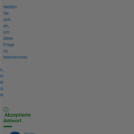
Melden
Sie
sich
an,
um
diese
Frage
zu
beantworten.
n,
um
ät
zu
en
Akzeptierte
Antwort
Image