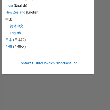
India
(English)
New Zealand
(English)
RBG.fig
中国
简体中文
English
p
l
日本
(日本語)
e
한국
(한국어)
a
s
e 
Kontakt zu Ihrer lokalen Niederlassung
s
e
e 
t
h
e 
a
t
t