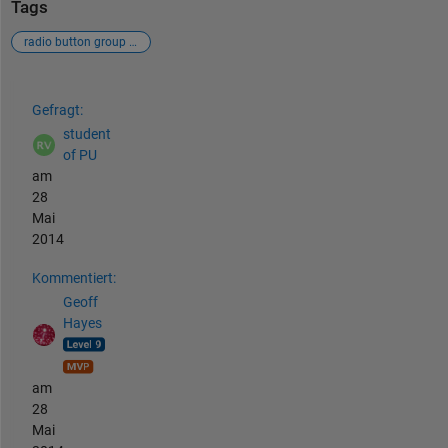
Tags
radio button group and image on axes
Siehe auch
Gefragt:
student
of PU
am
28
Mai
2014
Kommentiert:
Geoff
Hayes
am
28
Mai