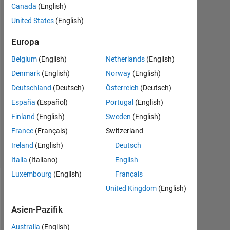
student
Canada
(English)
of PU
United States
(English)
28
Mai
Europa
2014
Belgium
(English)
Netherlands
(English)
0
Denmark
(English)
Norway
(English)
Antworten
Deutschland
(Deutsch)
Österreich
(Deutsch)
Aktualisiert
España
(Español)
Portugal
(English)
28 Mai
Finland
(English)
Sweden
(English)
2014
7
France
(Français)
Switzerland
Ansichten
Ireland
(English)
Deutsch
(30 Tage)
Italia
(Italiano)
English
Luxembourg
(English)
Français
United Kingdom
(English)
Asien-Pazifik
Australia
(English)