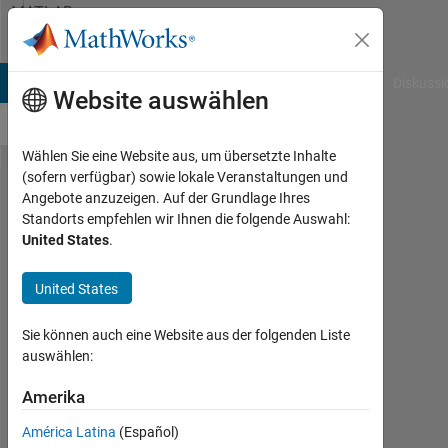
Weiter zum Inhalt
MATLAB
Answers
B Answers
File Exchange
Cody
AI Chat Playground
Diskussi
Website auswählen
Wählen Sie eine Website aus, um übersetzte Inhalte
(sofern verfügbar) sowie lokale Veranstaltungen und
how to add
Angebote anzuzeigen. Auf der Grundlage Ihres
Standorts empfehlen wir Ihnen die folgende Auswahl:
image in
United States
.
axes on
radion
United States
button click
Sie können auch eine Website aus der folgenden Liste
in
auswählen:
radiobutton
Amerika
group ?
América Latina
(Español)