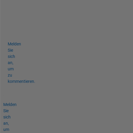
o 
w
o
r
k
?
Melden
Sie
sich
an,
um
zu
kommentieren.
Melden
Sie
sich
an,
um