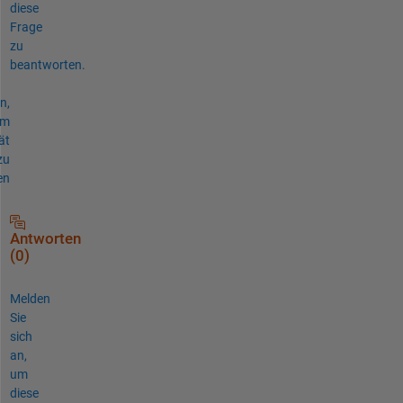
diese
Frage
zu
beantworten.
n,
um
ät
zu
en
Antworten
(0)
Melden
Sie
sich
an,
um
diese