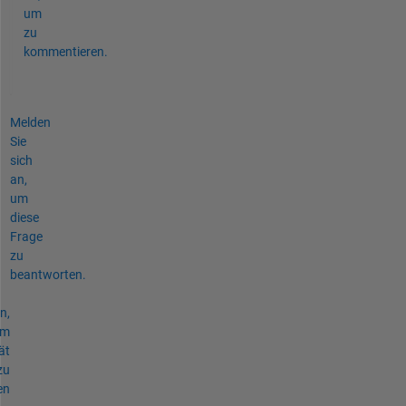
um
zu
kommentieren.
Melden
Sie
sich
an,
um
diese
Frage
zu
beantworten.
n,
um
ät
zu
en