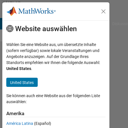
Weiter zum Inhalt
MATLAB
Answers
B Answers
File Exchange
Cody
AI Chat Playground
Diskussi
Website auswählen
Wählen Sie eine Website aus, um übersetzte Inhalte
(sofern verfügbar) sowie lokale Veranstaltungen und
Flow
Angebote anzuzeigen. Auf der Grundlage Ihres
Standorts empfehlen wir Ihnen die folgende Auswahl:
of
United States
.
control
in
United States
GUIs
Sie können auch eine Website aus der folgenden Liste
auswählen:
divya
r
Amerika
3
América Latina
(Español)
Apr.