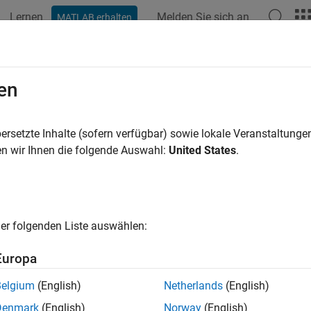
Lernen
Melden Sie sich an
MATLAB erhalten
ation
Examples
Functions
Blocks
Apps
Videos
en
ersetzte Inhalte (sofern verfügbar) sowie lokale Veranstaltung
How useful was this informat
n wir Ihnen die folgende Auswahl:
United States
.
er folgenden Liste auswählen:
Europa
Belgium
(English)
Netherlands
(English)
Denmark
(English)
Norway
(English)