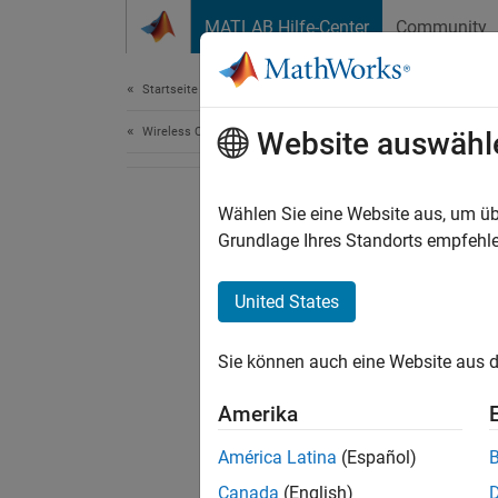
Weiter zum Inhalt
MATLAB Hilfe-Center
Community
Document
Startseite der Dokumentation
Wireless Communications
Website auswähl
Wählen Sie eine Website aus, um üb
Grundlage Ihres Standorts empfehle
United States
Sie können auch eine Website aus d
Amerika
América Latina
(Español)
Canada
(English)