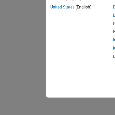
United States
(English)
F
F
I
I