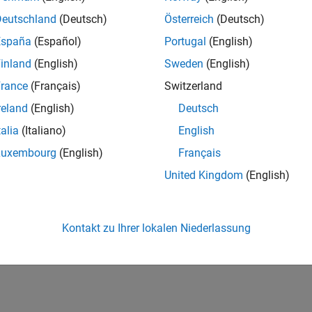
Deutschland
(Deutsch)
Österreich
(Deutsch)
España
(Español)
Portugal
(English)
inland
(English)
Sweden
(English)
rance
(Français)
Switzerland
reland
(English)
Deutsch
talia
(Italiano)
English
Luxembourg
(English)
Français
United Kingdom
(English)
Kontakt zu Ihrer lokalen Niederlassung