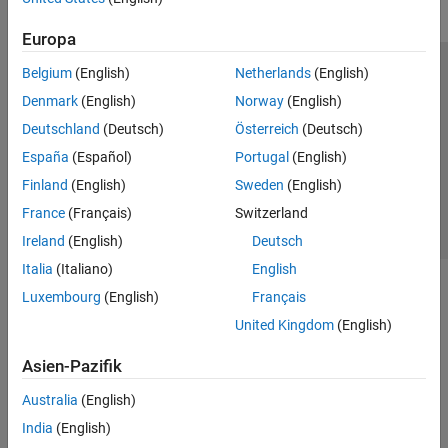
Europa
Belgium
(English)
Netherlands
(English)
Trust Center
Handelsmarken
Datenschutz-Richtlinien
Denmark
(English)
Norway
(English)
Datendiebstahl verhindern
Status von Anwendungen
Kontakt
Deutschland
(Deutsch)
Österreich
(Deutsch)
© 1994-2026 The MathWorks, Inc.
España
(Español)
Portugal
(English)
Finland
(English)
Sweden
(English)
Website auswählen
Deutschland
France
(Français)
Switzerland
Ireland
(English)
Deutsch
Italia
(Italiano)
English
Luxembourg
(English)
Français
United Kingdom
(English)
Asien-Pazifik
Australia
(English)
India
(English)