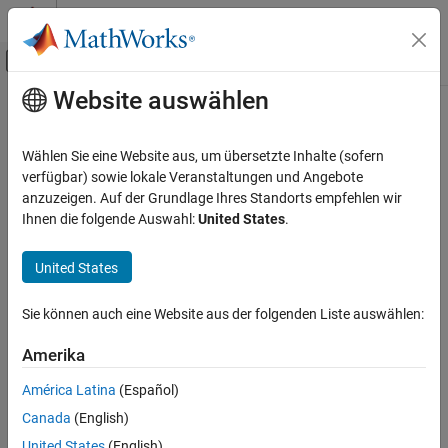
Weiter zum Inhalt
MATLAB Hilfe-Center
Umschaltung für Off-Canvas-Navigation
Website auswählen
Hauptinhalt
Startseite der Dokumentation
Wireless Communications
Wählen Sie eine Website aus, um übersetzte Inhalte (sofern
verfügbar) sowie lokale Veranstaltungen und Angebote
How useful was this information?
anzuzeigen. Auf der Grundlage Ihres Standorts empfehlen wir
Ihnen die folgende Auswahl:
United States
.
United States
Sie können auch eine Website aus der folgenden Liste auswählen:
Amerika
América Latina
(Español)
Canada
(English)
United States
(English)