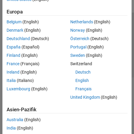
Europa
Belgium
(English)
Netherlands
(English)
Trust Center
Handelsmarken
Datenschutz-Richtlinien
Denmark
(English)
Norway
(English)
Datendiebstahl verhindern
Status von Anwendungen
Kontakt
Deutschland
(Deutsch)
Österreich
(Deutsch)
© 1994-2026 The MathWorks, Inc.
España
(Español)
Portugal
(English)
Finland
(English)
Sweden
(English)
Website auswählen
Deutschland
France
(Français)
Switzerland
Ireland
(English)
Deutsch
Italia
(Italiano)
English
Luxembourg
(English)
Français
United Kingdom
(English)
Asien-Pazifik
Australia
(English)
India
(English)