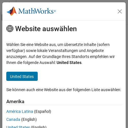
Weiter zum Inhalt
MATLAB Hilfe-Center
Umschaltung für Off-Canvas-Navigation
Website auswählen
Hauptinhalt
Startseite der Dokumentation
Wireless Communications
Wählen Sie eine Website aus, um übersetzte Inhalte (sofern
verfügbar) sowie lokale Veranstaltungen und Angebote
How useful was this information?
anzuzeigen. Auf der Grundlage Ihres Standorts empfehlen wir
Ihnen die folgende Auswahl:
United States
.
United States
Sie können auch eine Website aus der folgenden Liste auswählen:
Amerika
América Latina
(Español)
Canada
(English)
United States
(English)