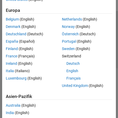
Europa
Belgium
(English)
Netherlands
(English)
Trust Center
Handelsmarken
Datenschutz-Richtlinien
Denmark
(English)
Norway
(English)
Datendiebstahl verhindern
Status von Anwendungen
Kontakt
Deutschland
(Deutsch)
Österreich
(Deutsch)
© 1994-2026 The MathWorks, Inc.
España
(Español)
Portugal
(English)
Finland
(English)
Sweden
(English)
Website auswählen
Deutschland
France
(Français)
Switzerland
Ireland
(English)
Deutsch
Italia
(Italiano)
English
Luxembourg
(English)
Français
United Kingdom
(English)
Asien-Pazifik
Australia
(English)
India
(English)