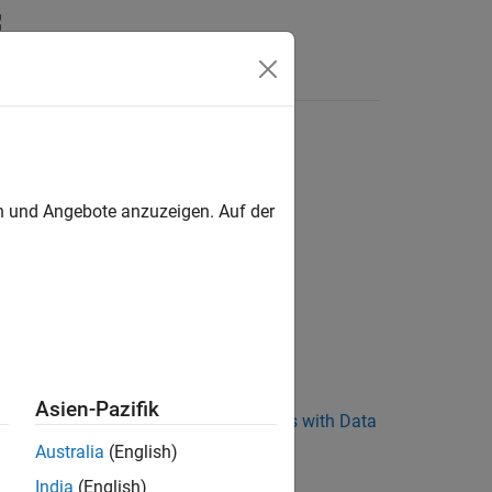
s
en und Angebote anzuzeigen. Auf der
Asien-Pazifik
 the radio and host, see
Resolve Issues with Data
Australia
(English)
India
(English)