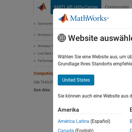
Weiter zum Inhalt
MATLAB Hilfe-Center
Community
Document
Startseite der Dokumentation
Wireless Communications
Com
Website auswähl
Wireless Testbench
Live Data I/O
Tune y
Wählen Sie eine Website aus, um üb
Performance
Grundlage Ihres Standorts empfehle
Tu
Computing Environment Optimization
United States
ON THIS PAGE
Tu
See Also
Sie können auch eine Website aus d
Di
Amerika
To trou
Transfe
América Latina
(Español)
Canada
(English)