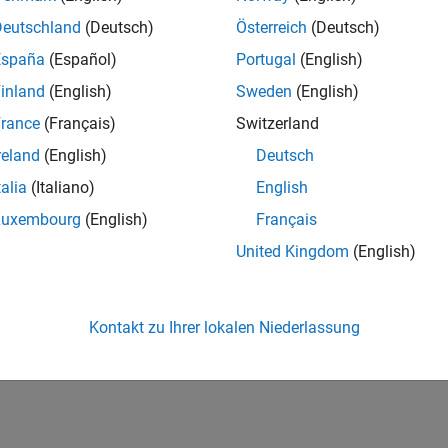
Also
Deutschland
(Deutsch)
Österreich
(Deutsch)
s
España
(Español)
Portugal
(English)
 Issues with Data Transfer
inland
(English)
Sweden
(English)
rance
(Français)
Switzerland
How useful was this informat
reland
(English)
Deutsch
talia
(Italiano)
English
Luxembourg
(English)
Français
United Kingdom
(English)
Kontakt zu Ihrer lokalen Niederlassung