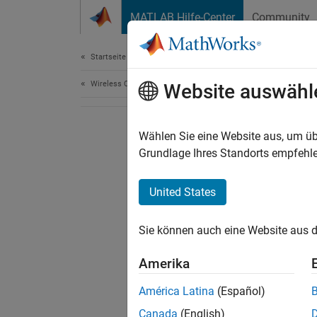
Weiter zum Inhalt
MATLAB Hilfe-Center
Community
Document
Startseite der Dokumentation
Wireless Communications
Website auswähl
Wählen Sie eine Website aus, um üb
Grundlage Ihres Standorts empfehle
United States
Sie können auch eine Website aus d
Amerika
América Latina
(Español)
Canada
(English)