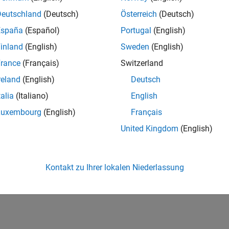
Deutschland
(Deutsch)
Österreich
(Deutsch)
España
(Español)
Portugal
(English)
inland
(English)
Sweden
(English)
rance
(Français)
Switzerland
reland
(English)
Deutsch
talia
(Italiano)
English
Luxembourg
(English)
Français
United Kingdom
(English)
Kontakt zu Ihrer lokalen Niederlassung