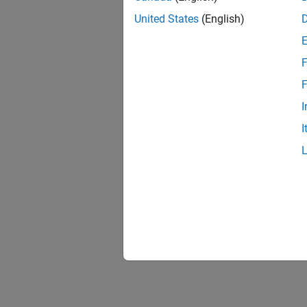
United States
(English)
F
F
I
I