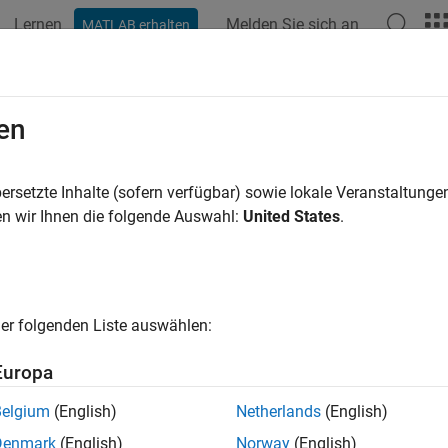
Lernen
Melden Sie sich an
MATLAB erhalten
ation
Examples
Functions
Blocks
Videos
Answer
en
ersetzte Inhalte (sofern verfügbar) sowie lokale Veranstaltung
How useful was this informat
n wir Ihnen die folgende Auswahl:
United States
.
er folgenden Liste auswählen:
Europa
Belgium
(English)
Netherlands
(English)
Denmark
(English)
Norway
(English)