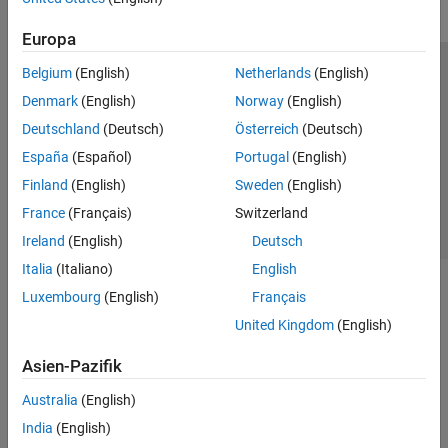
Europa
Belgium
(English)
Netherlands
(English)
Trust Center
Handelsmarken
Datenschutz-Richtlinien
Denmark
(English)
Norway
(English)
Datendiebstahl verhindern
Status von Anwendungen
Kontakt
Deutschland
(Deutsch)
Österreich
(Deutsch)
© 1994-2026 The MathWorks, Inc.
España
(Español)
Portugal
(English)
Finland
(English)
Sweden
(English)
Website auswählen
Deutschland
France
(Français)
Switzerland
Ireland
(English)
Deutsch
Italia
(Italiano)
English
Luxembourg
(English)
Français
United Kingdom
(English)
Asien-Pazifik
Australia
(English)
India
(English)