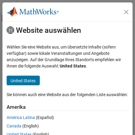
Weiter zum Inhalt
MATLAB Hilfe-Center
Umschaltung für Off-Canvas-Navigation
Website auswählen
Hauptinhalt
Startseite der Dokumentation
Wireless Communications
Wählen Sie eine Website aus, um übersetzte Inhalte (sofern
verfügbar) sowie lokale Veranstaltungen und Angebote
anzuzeigen. Auf der Grundlage Ihres Standorts empfehlen wir
How useful was this information?
Ihnen die folgende Auswahl:
United States
.
United States
Sie können auch eine Website aus der folgenden Liste auswählen:
Amerika
América Latina
(Español)
Canada
(English)
United States
(English)