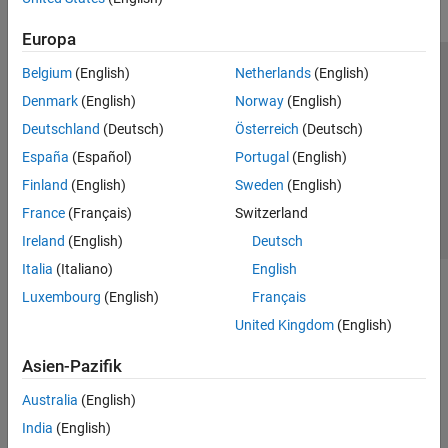
Europa
Belgium
(English)
Netherlands
(English)
Trust Center
Handelsmarken
Datenschutz-Richtlinien
Denmark
(English)
Norway
(English)
Datendiebstahl verhindern
Status von Anwendungen
Kontakt
Deutschland
(Deutsch)
Österreich
(Deutsch)
© 1994-2026 The MathWorks, Inc.
España
(Español)
Portugal
(English)
Finland
(English)
Sweden
(English)
Website auswählen
Deutschland
France
(Français)
Switzerland
Ireland
(English)
Deutsch
Italia
(Italiano)
English
Luxembourg
(English)
Français
United Kingdom
(English)
Asien-Pazifik
Australia
(English)
India
(English)