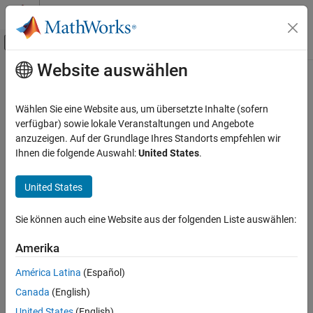
Weiter zum Inhalt
MATLAB Hilfe-Center
Umschaltung für Off-Canvas-Navigation
Website auswählen
Hauptinhalt
Startseite der Dokumentation
Signalverarbeitung
Wählen Sie eine Website aus, um übersetzte Inhalte (sofern
verfügbar) sowie lokale Veranstaltungen und Angebote
anzuzeigen. Auf der Grundlage Ihres Standorts empfehlen wir
How useful was this information?
Ihnen die folgende Auswahl:
United States
.
United States
Sie können auch eine Website aus der folgenden Liste auswählen:
Amerika
América Latina
(Español)
Canada
(English)
United States
(English)