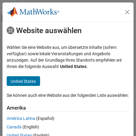
Weiter zum Inhalt
MATLAB Hilfe-Center
Umschaltung für Off-Canvas-Navigation
Website auswählen
Hauptinhalt
Startseite der Dokumentation
Signalverarbeitung
Wählen Sie eine Website aus, um übersetzte Inhalte (sofern
verfügbar) sowie lokale Veranstaltungen und Angebote
anzuzeigen. Auf der Grundlage Ihres Standorts empfehlen wir
How useful was this information?
Ihnen die folgende Auswahl:
United States
.
United States
Sie können auch eine Website aus der folgenden Liste auswählen:
Amerika
América Latina
(Español)
Canada
(English)
United States
(English)