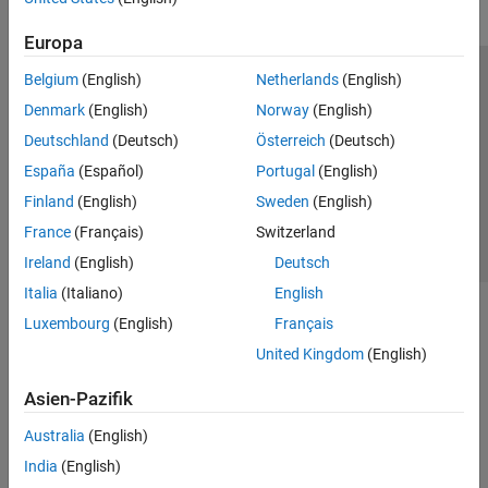
Europa
Belgium
(English)
Netherlands
(English)
Trust Center
Handelsmarken
Datenschutz-Richtlinien
Denmark
(English)
Norway
(English)
Datendiebstahl verhindern
Status von Anwendungen
Kontakt
Deutschland
(Deutsch)
Österreich
(Deutsch)
© 1994-2026 The MathWorks, Inc.
España
(Español)
Portugal
(English)
Finland
(English)
Sweden
(English)
Website auswählen
Deutschland
France
(Français)
Switzerland
Ireland
(English)
Deutsch
Italia
(Italiano)
English
Luxembourg
(English)
Français
United Kingdom
(English)
Asien-Pazifik
Australia
(English)
India
(English)