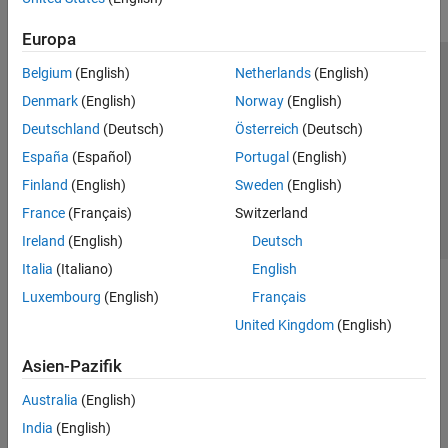
Europa
Belgium
(English)
Netherlands
(English)
Trust Center
Handelsmarken
Datenschutz-Richtlinien
Denmark
(English)
Norway
(English)
Datendiebstahl verhindern
Status von Anwendungen
Kontakt
Deutschland
(Deutsch)
Österreich
(Deutsch)
© 1994-2026 The MathWorks, Inc.
España
(Español)
Portugal
(English)
Finland
(English)
Sweden
(English)
Website auswählen
Deutschland
France
(Français)
Switzerland
Ireland
(English)
Deutsch
Italia
(Italiano)
English
Luxembourg
(English)
Français
United Kingdom
(English)
Asien-Pazifik
Australia
(English)
India
(English)