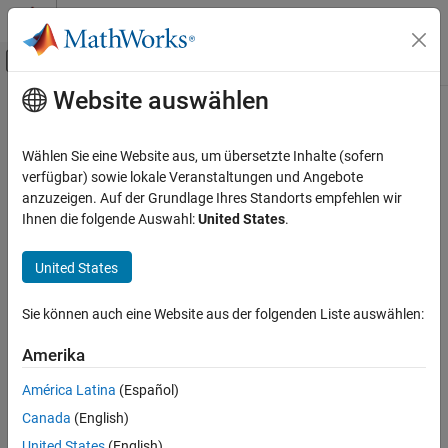
Weiter zum Inhalt
MATLAB Hilfe-Center
Umschaltung für Off-Canvas-Navigation
Website auswählen
Hauptinhalt
Startseite der Dokumentation
Signalverarbeitung
Wählen Sie eine Website aus, um übersetzte Inhalte (sofern
verfügbar) sowie lokale Veranstaltungen und Angebote
anzuzeigen. Auf der Grundlage Ihres Standorts empfehlen wir
How useful was this information?
Ihnen die folgende Auswahl:
United States
.
United States
Sie können auch eine Website aus der folgenden Liste auswählen:
Amerika
América Latina
(Español)
Canada
(English)
United States
(English)