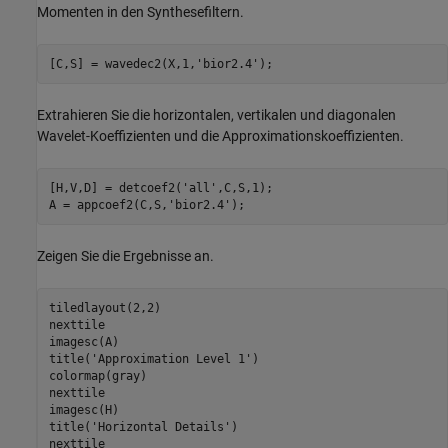
Momenten in den Synthesefiltern.
[C,S] = wavedec2(X,1,
'bior2.4'
);
Extrahieren Sie die horizontalen, vertikalen und diagonalen
Wavelet-Koeffizienten und die Approximationskoeffizienten.
[H,V,D] = detcoef2(
'all'
,C,S,1);

A = appcoef2(C,S,
'bior2.4'
);
Zeigen Sie die Ergebnisse an.
tiledlayout(2,2)

nexttile

imagesc(A)

title(
'Approximation Level 1'
)

colormap(gray)

nexttile

imagesc(H)

title(
'Horizontal Details'
)

nexttile
