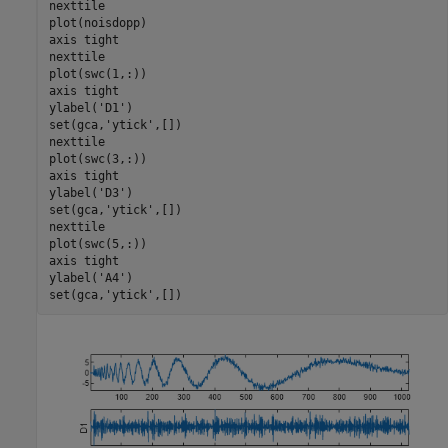
nexttile

plot(noisdopp)

axis 
tight
nexttile

plot(swc(1,:))

axis 
tight
ylabel(
'D1'
)

set(gca,
'ytick'
,[])

nexttile

plot(swc(3,:))

axis 
tight
ylabel(
'D3'
)

set(gca,
'ytick'
,[])

nexttile

plot(swc(5,:))

axis 
tight
ylabel(
'A4'
)

set(gca,
'ytick'
,[])