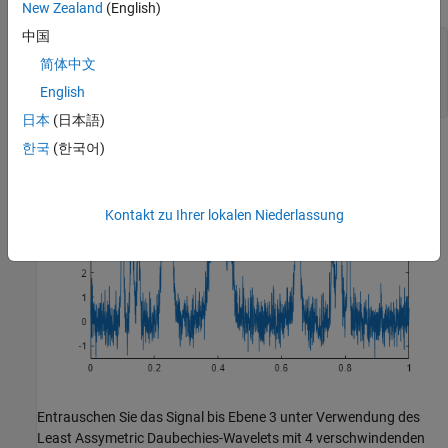
New Zealand
(English)
中国
rng 
default
简体中文
x = xref + 0.5*randn(size(xref));

plot(tt,x)

English
axis 
tight
日本
(日本語)
한국
(한국어)
Kontakt zu Ihrer lokalen Niederlassung
Entrauschen Sie das Signal bis Ebene 3 unter Verwendung des
Least Assymetric Daubechies-Wavelets mit 4 verschwindenden