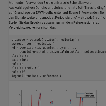
Momenten. Verwenden Sie die universelle Schwellenwert-
Auswahlregel von Donoho und Johnstone mit „Soft-Thresholding“
auf Grundlage der DWT-Koeffizienten auf Ebene 1. Verwenden Sie
den Signalerweiterungsmodus „Periodisierung“ –
.
dwtmode('per')
Stellen Sie das Ergebnis zusammen mit dem Referenzsignal zu
Vergleichszwecken grafisch dar.
origmode = dwtmode(
'status'
,
'nodisplay'
);

dwtmode(
'per'
,
'nodisplay'
)

xd = wdenoise(x,3,
'Wavelet'
,
'sym4'
, 
...
'DenoisingMethod'
,
'UniversalThreshold'
,
'NoiseEstimate
plot(tt,xd)

axis 
tight
hold 
on
plot(tt,xref,
'r'
)

hold 
off
legend(
'Denoised'
,
'Reference'
)