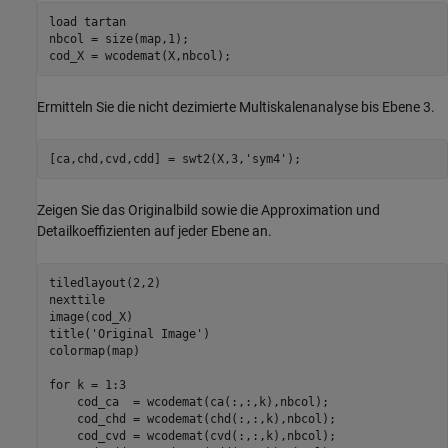
load 
tartan
nbcol = size(map,1);

cod_X = wcodemat(X,nbcol);
Ermitteln Sie die nicht dezimierte Multiskalenanalyse bis Ebene 3.
[ca,chd,cvd,cdd] = swt2(X,3,
'sym4'
);
Zeigen Sie das Originalbild sowie die Approximation und
Detailkoeffizienten auf jeder Ebene an.
tiledlayout(2,2)

nexttile

image(cod_X)

title(
'Original Image'
)

colormap(map)

for
 k = 1:3

    cod_ca  = wcodemat(ca(:,:,k),nbcol);

    cod_chd = wcodemat(chd(:,:,k),nbcol);

    cod_cvd = wcodemat(cvd(:,:,k),nbcol);
