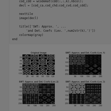
    cod_cdd = wcodemat(cdd(:,:,k),nbcol);

    decl = [cod_ca,cod_chd;cod_cvd,cod_cdd];

    nexttile

    image(decl)

    title([
'SWT: Approx. '
, 
...
'and Det. Coefs (Lev. '
,num2str(k),
')'
])

end