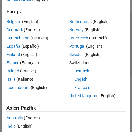
Europa
Belgium
(English)
Netherlands
(English)
Trust Center
Handelsmarken
Datenschutz-Richtlinien
Denmark
(English)
Norway
(English)
Datendiebstahl verhindern
Status von Anwendungen
Kontakt
Deutschland
(Deutsch)
Österreich
(Deutsch)
© 1994-2026 The MathWorks, Inc.
España
(Español)
Portugal
(English)
Finland
(English)
Sweden
(English)
Website auswählen
Deutschland
France
(Français)
Switzerland
Ireland
(English)
Deutsch
Italia
(Italiano)
English
Luxembourg
(English)
Français
United Kingdom
(English)
Asien-Pazifik
Australia
(English)
India
(English)