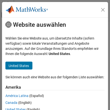
Weiter zum Inhalt
MATLAB Hilfe-Center
Umschaltung für Off-Canvas-Navigation
Website auswählen
Hauptinhalt
Startseite der Dokumentation
Signalverarbeitung
Wählen Sie eine Website aus, um übersetzte Inhalte (sofern
verfügbar) sowie lokale Veranstaltungen und Angebote
How useful was this information?
anzuzeigen. Auf der Grundlage Ihres Standorts empfehlen wir
Ihnen die folgende Auswahl:
United States
.
United States
Sie können auch eine Website aus der folgenden Liste auswählen:
Amerika
América Latina
(Español)
Canada
(English)
United States
(English)