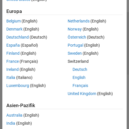
Europa
Belgium
(English)
Netherlands
(English)
Trust Center
Handelsmarken
Datenschutz-Richtlinien
Denmark
(English)
Norway
(English)
Datendiebstahl verhindern
Status von Anwendungen
Kontakt
Deutschland
(Deutsch)
Österreich
(Deutsch)
© 1994-2026 The MathWorks, Inc.
España
(Español)
Portugal
(English)
Finland
(English)
Sweden
(English)
Website auswählen
Deutschland
France
(Français)
Switzerland
Ireland
(English)
Deutsch
Italia
(Italiano)
English
Luxembourg
(English)
Français
United Kingdom
(English)
Asien-Pazifik
Australia
(English)
India
(English)