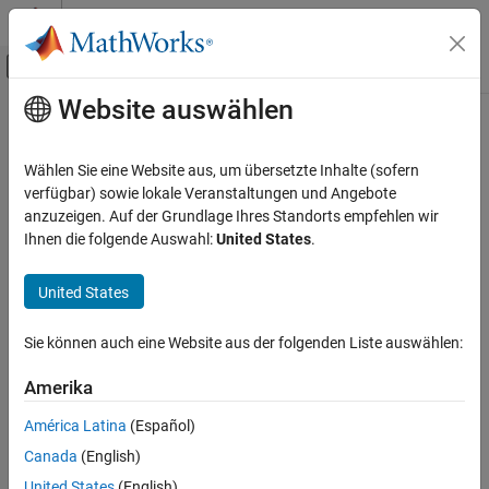
Weiter zum Inhalt
MATLAB Hilfe-Center
Umschaltung für Off-Canvas-Navigation
Website auswählen
Hauptinhalt
Startseite der Dokumentation
Image Processing and Computer Vision
Wählen Sie eine Website aus, um übersetzte Inhalte (sofern
FPGA, ASIC, and SoC Development
verfügbar) sowie lokale Veranstaltungen und Angebote
How useful was this information?
anzuzeigen. Auf der Grundlage Ihres Standorts empfehlen wir
Ihnen die folgende Auswahl:
United States
.
United States
Sie können auch eine Website aus der folgenden Liste auswählen:
Amerika
América Latina
(Español)
Canada
(English)
United States
(English)