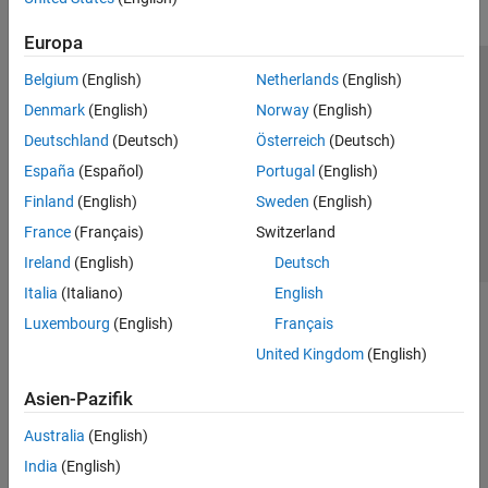
Europa
Belgium
(English)
Netherlands
(English)
Trust Center
Handelsmarken
Datenschutz-Richtlinien
Denmark
(English)
Norway
(English)
Datendiebstahl verhindern
Status von Anwendungen
Kontakt
Deutschland
(Deutsch)
Österreich
(Deutsch)
© 1994-2026 The MathWorks, Inc.
España
(Español)
Portugal
(English)
Finland
(English)
Sweden
(English)
Website auswählen
Deutschland
France
(Français)
Switzerland
Ireland
(English)
Deutsch
Italia
(Italiano)
English
Luxembourg
(English)
Français
United Kingdom
(English)
Asien-Pazifik
Australia
(English)
India
(English)