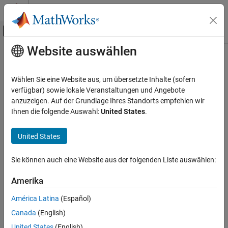
Weiter zum Inhalt
MATLAB Hilfe-Center
Umschaltung für Off-Canvas-Navigation
Website auswählen
Hauptinhalt
Startseite der Dokumentation
Bildverarbeitung und Computer Vision
Wählen Sie eine Website aus, um übersetzte Inhalte (sofern
verfügbar) sowie lokale Veranstaltungen und Angebote
anzuzeigen. Auf der Grundlage Ihres Standorts empfehlen wir
How useful was this information?
Ihnen die folgende Auswahl:
United States
.
United States
Sie können auch eine Website aus der folgenden Liste auswählen:
Amerika
América Latina
(Español)
Canada
(English)
United States
(English)