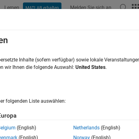
Lernen
Melden Sie sich an
MATLAB erhalten
ation
Beispiele
Funktionen
Blöcke
Apps
Videos
en
ersetzte Inhalte (sofern verfügbar) sowie lokale Veranstaltung
How useful was this informat
n wir Ihnen die folgende Auswahl:
United States
.
er folgenden Liste auswählen:
Europa
Belgium
(English)
Netherlands
(English)
Denmark
(English)
Norway
(English)