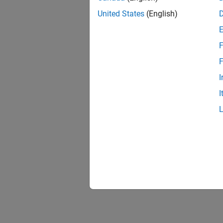
United States
(English)
F
F
I
I