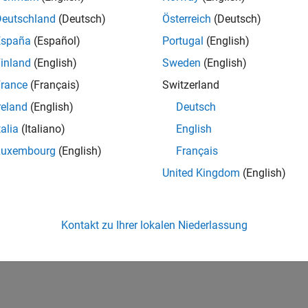
Deutschland
(Deutsch)
Österreich
(Deutsch)
España
(Español)
Portugal
(English)
inland
(English)
Sweden
(English)
rance
(Français)
Switzerland
reland
(English)
Deutsch
talia
(Italiano)
English
Luxembourg
(English)
Français
United Kingdom
(English)
Kontakt zu Ihrer lokalen Niederlassung