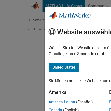
Weiter zum Inhalt
MATLAB Hilfe-Center
Community
Dokument
Startseite der Dokumentation
Bildverarbeitung und Computer Vision
Website auswähl
Wählen Sie eine Website aus, um üb
Grundlage Ihres Standorts empfehle
United States
Sie können auch eine Website aus d
Amerika
América Latina
(Español)
Canada
(English)