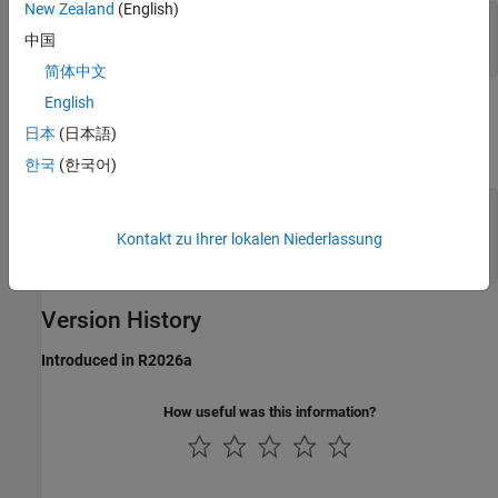
New Zealand
(English)
Port_1
—
Current position
中国
vector
简体中文
English
Parameters
日本
(日本語)
expand all
한국
(한국어)
Sample time
—
Interval at which the block reads
values
Kontakt zu Ihrer lokalen Niederlassung
(default)
-1
Version History
Introduced in R2026a
How useful was this information?