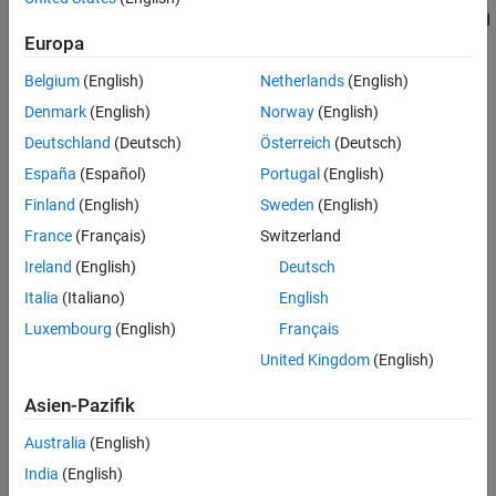
Parameters
frame, which is a geographic coordinate system that is often used
Europa
in navigation.
Version History
Belgium
(English)
Netherlands
(English)
North (N): Positive direction points towards the North
Denmark
(English)
Norway
(English)
(geographical north).
Deutschland
(Deutsch)
Österreich
(Deutsch)
East (E): Positive direction points towards the East
España
(Español)
Portugal
(English)
(perpendicular to North, in the horizontal plane).
Finland
(English)
Sweden
(English)
Down (D): Positive direction points downward, towards the
France
(Français)
Switzerland
Earth's center (vertical component).
Ireland
(English)
Deutsch
Limitations
Italia
(Italiano)
English
Luxembourg
(English)
Français
This block is not supported in triggered subsystems.
United Kingdom
(English)
Ports
Asien-Pazifik
Output
Australia
(English)
expand all
India
(English)