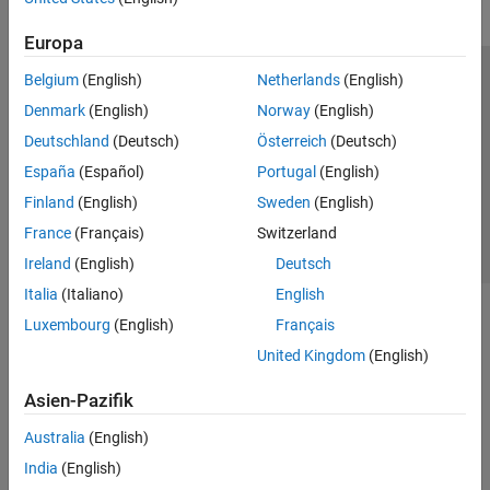
Control System Toolbox
Europa
DDS Blockset
Belgium
(English)
Netherlands
(English)
Trust Center
Handelsmarken
Datenschutz-Richtlinien
DO Qualification Kit
Denmark
(English)
Norway
(English)
Datendiebstahl verhindern
Status von Anwendungen
Kontakt
Embedded Coder
Deutschland
(Deutsch)
Österreich
(Deutsch)
© 1994-2026 The MathWorks, Inc.
Fixed-Point Designer
España
(Español)
Portugal
(English)
Fuzzy Logic Toolbox
Finland
(English)
Sweden
(English)
Website auswählen
Deutschland
GPU Coder
France
(Français)
Switzerland
HDL Coder
Ireland
(English)
Deutsch
HDL Verifier
Italia
(Italiano)
English
IEC Certification Kit
Luxembourg
(English)
Français
MATLAB Coder
United Kingdom
(English)
Model Predictive Control Toolbox
Asien-Pazifik
Motor Control Blockset
Australia
(English)
Predictive Maintenance Toolbox
India
(English)
Raspberry Pi Blockset