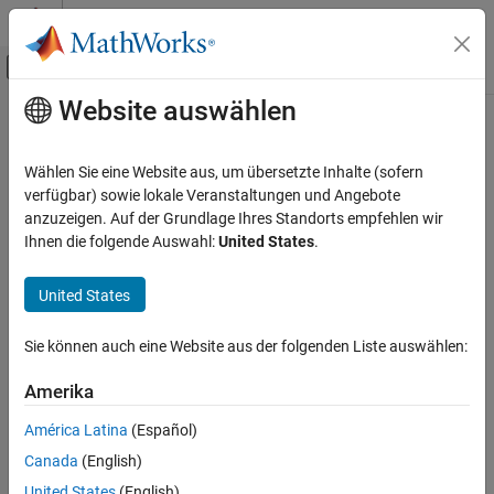
Weiter zum Inhalt
MATLAB Hilfe-Center
Umschaltung für Off-Canvas-Navigation
Website auswählen
Hauptinhalt
Startseite der Dokumentation
Code Generation
Wählen Sie eine Website aus, um übersetzte Inhalte (sofern
Control Systems
verfügbar) sowie lokale Veranstaltungen und Angebote
anzuzeigen. Auf der Grundlage Ihres Standorts empfehlen wir
Kategorie
How useful was this information?
Ihnen die folgende Auswahl:
United States
.
AUTOSAR Blockset
C2000 Microcontroller Blockset
United States
Get Started with C2000 Microcontroller
Blockset
Sie können auch eine Website aus der folgenden Liste auswählen:
Applications
Peripherals
Amerika
Multiprocessor Architecture Modeling
América Latina
(Español)
Connected IO Simulation
Canada
(English)
Signal Monitoring and Parameter Tuning
United States
(English)
Deployment and Validation