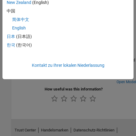
New Zealand
(English)
Troubleshooting
中国
简体中文
Troubleshooting Connected I/O
Solve the problems while using Connected I/O.
English
日本
(日本語)
Featured Examples
한국
(한국어)
Getting Started with Connected IO
In this example, you will learn how to connect the Simulink® model
Kontakt zu Ihrer lokalen Niederlassung
directly to supported hardware for live I/O data exchange and
blink an LED using connected IO in C2000™ Microcontroller
Blockset.
Open Model
How useful was this information?
Trust Center
Handelsmarken
Datenschutz-Richtlinien