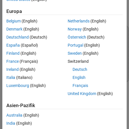
Europa
Belgium
(English)
Netherlands
(English)
Denmark
(English)
Norway
(English)
Deutschland
(Deutsch)
Österreich
(Deutsch)
España
(Español)
Portugal
(English)
Finland
(English)
Sweden
(English)
France
(Français)
Switzerland
Ireland
(English)
Deutsch
Italia
(Italiano)
English
Luxembourg
(English)
Français
United Kingdom
(English)
Topics
Asien-Pazifik
Communicate with Hardware Using Connected IO
Australia
(English)
Get peripheral data from the hardware before deploying the
India
(English)
Simulink model on the hardware.