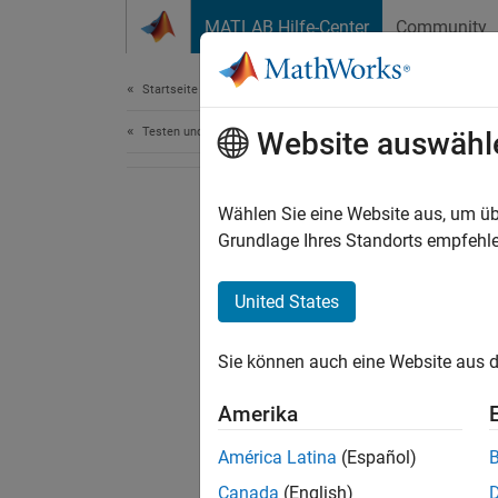
Weiter zum Inhalt
MATLAB Hilfe-Center
Community
Dokument
Startseite der Dokumentation
Testen und Messen
Website auswähl
Wählen Sie eine Website aus, um üb
Grundlage Ihres Standorts empfehle
United States
Sie können auch eine Website aus d
Amerika
América Latina
(Español)
Canada
(English)