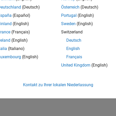
Deutschland
(Deutsch)
Österreich
(Deutsch)
España
(Español)
Portugal
(English)
inland
(English)
Sweden
(English)
rance
(Français)
Switzerland
reland
(English)
Deutsch
talia
(Italiano)
English
Luxembourg
(English)
Français
United Kingdom
(English)
Kontakt zu Ihrer lokalen Niederlassung