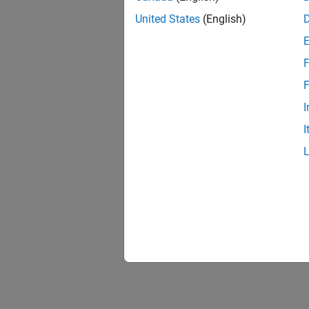
United States
(English)
F
F
I
I