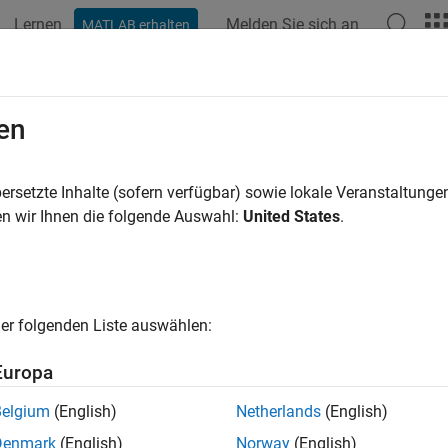
Lernen
Melden Sie sich an
MATLAB erhalten
ation
Beispiele
Funktionen
Videos
Antworten
en
ersetzte Inhalte (sofern verfügbar) sowie lokale Veranstaltung
How useful was this informat
n wir Ihnen die folgende Auswahl:
United States
.
er folgenden Liste auswählen:
Europa
Belgium
(English)
Netherlands
(English)
Denmark
(English)
Norway
(English)