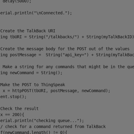
 delay(5000);     

 

erial.println("\nConnected.");

Create the TalkBack URI

ring tbURI = String("/talkbacks/") + String(myTalkBackID)
 Create the message body for the POST out of the values

ring postMessage =  String("api_key=") + String(myTalkBac
/ Make a string for any commands that might be in the que
ing newCommand = String();

Make the POST to ThingSpeak

t x = httpPOST(tbURI, postMessage, newCommand);

ent.stop();

Check the result

x == 200){

Serial.println("checking queue..."); 

// check for a command returned from TalkBack

f(newCommand.length() != 0){
