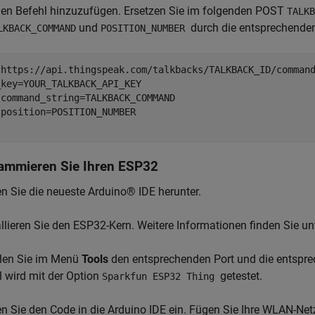
nen Befehl hinzuzufügen. Ersetzen Sie im folgenden POST
TALKB
und
durch die entsprechenden
LKBACK_COMMAND
POSITION_NUMBER
 https://api.thingspeak.com/talkbacks/TALKBACK_ID/command
key=YOUR_TALKBACK_API_KEY

command_string=TALKBACK_COMMAND

position=POSITION_NUMBER

ammieren Sie Ihren ESP32
n Sie die neueste Arduino® IDE herunter.
allieren Sie den ESP32-Kern. Weitere Informationen finden Sie un
len Sie im Menü
Tools
den entsprechenden Port und die entsprec
l wird mit der Option
getestet.
Sparkfun ESP32 Thing
n Sie den Code in die Arduino IDE ein. Fügen Sie Ihre WLAN-Net