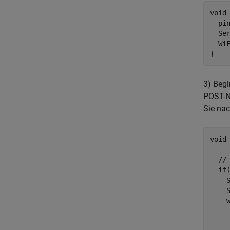
void 
  pi
  Se
  WiF
3) Begi
POST-Na
Sie nac
void 
  // 
  if(
    
    S
    
     
     