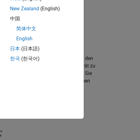
New Zealand
(English)
中国
简体中文
English
日本
(日本語)
k-Warteschlange und das Gerät ändert den
한국
(한국어)
ie
TalkBack-App
, um Befehle für Ihr Gerät zu
ätebefehle in eine Liste zu schreiben. Sie
erät die Befehlsliste liest, liest es einen