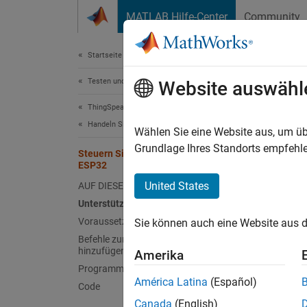
Weiter zum Inhalt
MATLAB Hilfe-Center
Community
Dokument
Startseite der Dokumentation
Testen und Messen
Website auswähl
Diese S
sehen.
ThingSpeak
Handeln Sie auf Datenbasis
Wählen Sie eine Website aus, um üb
Steu
Grundlage Ihres Standorts empfehle
Steuern Sie ein Licht mit TalkBack auf
ESP32
United States
AUF DIESER SEITE
Dieses 
Unterstützte Hardware
Status 
Voraussetzungen
Sie können auch eine Website aus d
Befehle zur TalkBack-Warteschlange
hinzufügen
Verwen
Amerika
Programmieren Sie Ihren ESP32
Befehl 
América Latina
(Español)
Code
Canada
(English)