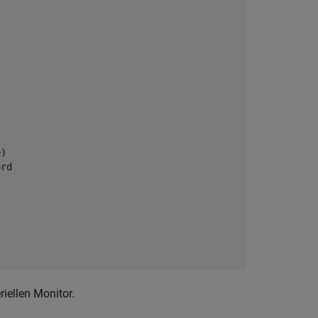
) 

rd

iellen Monitor.