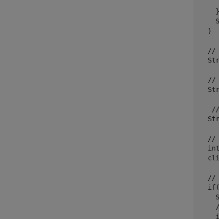
     
    }
    S
  }

  // 
  St
  //
  St
   /
  Str
  // 
  in
  cli
  // 
  if(
    
    
    i