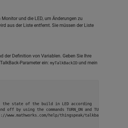
n Monitor und die LED, um Änderungen zu
d aus der Liste entfernt. Sie müssen der Liste
 der Definition von Variablen. Geben Sie Ihre
 TalkBack-Parameter ein:
und mein
myTalkBackID
 the state of the build in LED according

nd off by using the commands TURN_ON and TURN_OFF.

://www.mathworks.com/help/thingspeak/talkback-app.html.
