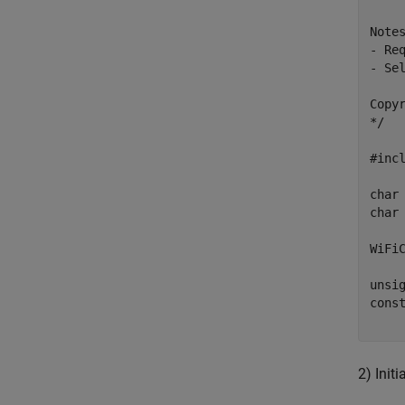
Notes
- Req
- Se
Copyr
*/

#incl
char
char
WiFiC
unsi
cons
2) Init