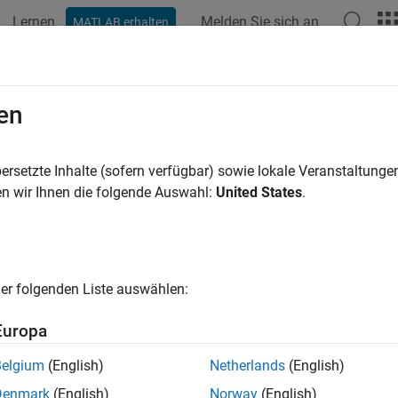
Lernen
Melden Sie sich an
MATLAB erhalten
ation
Beispiele
Funktionen
Videos
Antworten
en
eite wurde mithilfe maschineller Übersetzung übersetzt. Klicken 
ersetzte Inhalte (sofern verfügbar) sowie lokale Veranstaltung
ern Sie ein Licht mit TalkBack auf 
n wir Ihnen die folgende Auswahl:
United States
.
Beispiel zeigt, wie Befehle aus einer ThingSpeak ™ TalkBack-
der integrierten LED verwendet werden.
er folgenden Liste auswählen:
den Sie TalkBack, wenn Ihre Anwendung eine Maschine umfasst,
Europa
in der Warteschlange befindet.
Belgium
(English)
Netherlands
(English)
Denmark
(English)
Norway
(English)