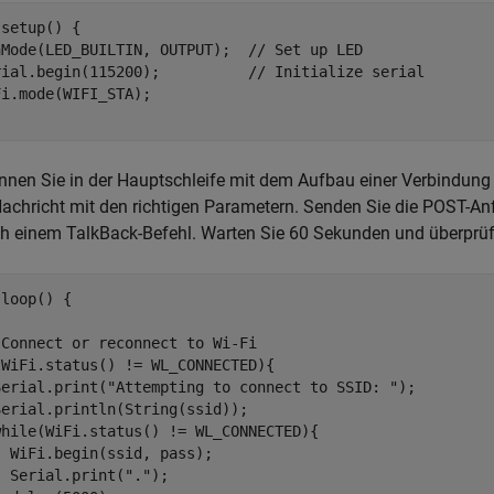
setup() {

nMode(LED_BUILTIN, OUTPUT);  // Set up LED

rial.begin(115200);          // Initialize serial

i.mode(WIFI_STA);

nnen Sie in der Hauptschleife mit dem Aufbau einer Verbindung
chricht mit den richtigen Parametern. Senden Sie die POST-An
h einem TalkBack-Befehl. Warten Sie 60 Sekunden und überprüf
loop() {

Connect or reconnect to Wi-Fi

WiFi.status() != WL_CONNECTED){

Serial.print("Attempting to connect to SSID: ");

erial.println(String(ssid));

while(WiFi.status() != WL_CONNECTED){

 WiFi.begin(ssid, pass);  

 Serial.print(".");
