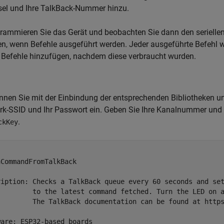
sel und Ihre TalkBack-Nummer hinzu.
grammieren Sie das Gerät und beobachten Sie dann den serielle
n, wenn Befehle ausgeführt werden. Jeder ausgeführte Befehl wir
 Befehle hinzufügen, nachdem diese verbraucht wurden.
nnen Sie mit der Einbindung der entsprechenden Bibliotheken und
rk-SSID und Ihr Passwort ein. Geben Sie Ihre Kanalnummer und
.
ckKey
CommandFromTalkBack

ription: Checks a TalkBack queue every 60 seconds and set
         to the latest command fetched. Turn the LED on a
         The TalkBack documentation can be found at https
are: ESP32-based boards
