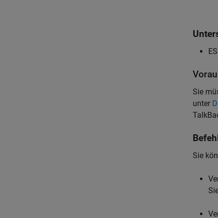
Unter
ES
Vorau
Sie müs
unter
D
TalkBac
Befeh
Sie kön
Ve
Si
Ve