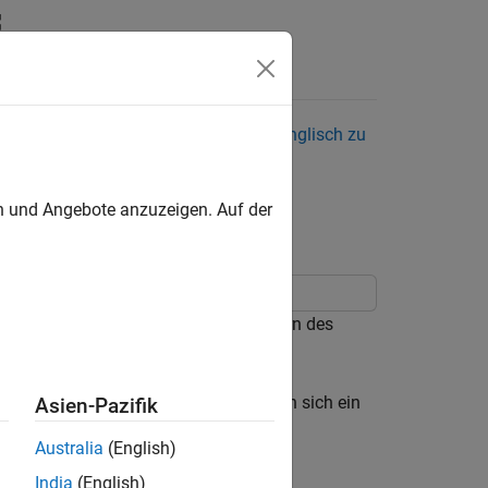
Sie hier, um die neueste Version auf Englisch zu
en und Angebote anzuzeigen. Auf der
ESP32
Warteschlange abgerufen und zum Ändern des
 die Sie nur ausführen möchten, wenn sich ein
Asien-Pazifik
Australia
(English)
India
(English)