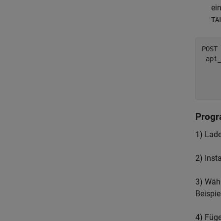
ei
TA
POST
 api_
     
     
Progr
1) Lade
2) Inst
3) Wäh
Beispie
4) Füge