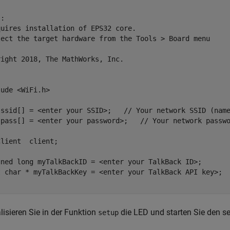
:

uires installation of EPS32 core.

lect the target hardware from the Tools > Board menu

ight 2018, The MathWorks, Inc.

ude <WiFi.h>

 ssid[] = <enter your SSID>;   // Your network SSID (name
 pass[] = <enter your password>;   // Your network passwo
lient  client;

gned long myTalkBackID = <enter your TalkBack ID>;

t char * myTalkBackKey = <enter your TalkBack API key>;

ialisieren Sie in der Funktion
die LED und starten Sie den ser
setup