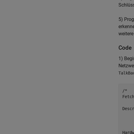
Schlüs
5) Pro
erkenne
weitere
Code
1) Begi
Netzwe
TalkBa
/*

Fetch
Desc
    
    
Hardw