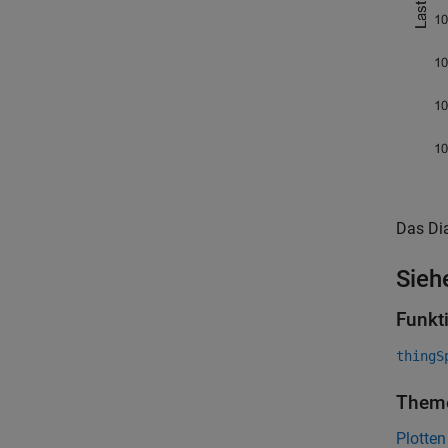
Das Dia
Sieh
Funkt
thingS
Them
Plotten