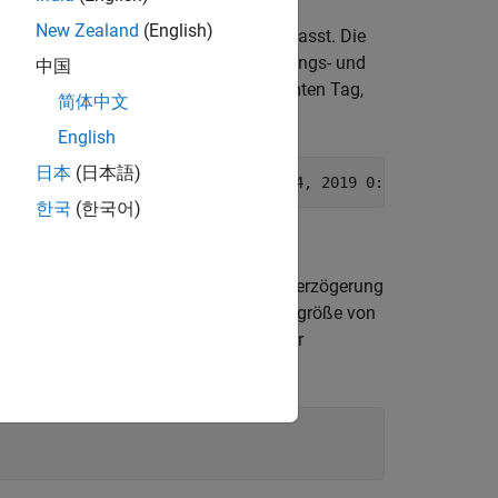
New Zealand
(English)
e Daten werden alle fünf Minuten erfasst. Die
öchsten, niedrigsten, Volumen-, Eröffnungs- und
中国
dem Kanal 276806 an einem bestimmten Tag,
简体中文
English
日本
(日本語)
3, 2019 0:0:0'
) datetime(
'January 4, 2019 0:0:0'
)],
'Fiel
한국
(한국어)
hschnitt zu berechnen. Legen Sie die Verzögerung
tenden Durchschnitt angibt. Die Fenstergröße von
ngewichtet oder ein einfacher gleitender