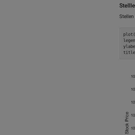
Stelll
Stellen
plot
lege
ylab
titl