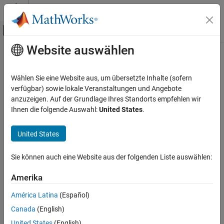
Weiter zum Inhalt
MATLAB Hilfe-Center
Umschaltung für Off-Canvas-Navigation
Website auswählen
Hauptinhalt
Startseite der Dokumentation
Systemtechnik
Wählen Sie eine Website aus, um übersetzte Inhalte (sofern
verfügbar) sowie lokale Veranstaltungen und Angebote
anzuzeigen. Auf der Grundlage Ihres Standorts empfehlen wir
How useful was this information?
Ihnen die folgende Auswahl:
United States
.
United States
Sie können auch eine Website aus der folgenden Liste auswählen:
Amerika
América Latina
(Español)
Canada
(English)
United States
(English)