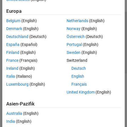
Europa
Belgium
(English)
Netherlands
(English)
Trust Center
Handelsmarken
Datenschutz-Richtlinien
Denmark
(English)
Norway
(English)
Datendiebstahl verhindern
Status von Anwendungen
Kontakt
Deutschland
(Deutsch)
Österreich
(Deutsch)
© 1994-2026 The MathWorks, Inc.
España
(Español)
Portugal
(English)
Finland
(English)
Sweden
(English)
Website auswählen
Deutschland
France
(Français)
Switzerland
Ireland
(English)
Deutsch
Italia
(Italiano)
English
Luxembourg
(English)
Français
United Kingdom
(English)
Asien-Pazifik
Australia
(English)
India
(English)