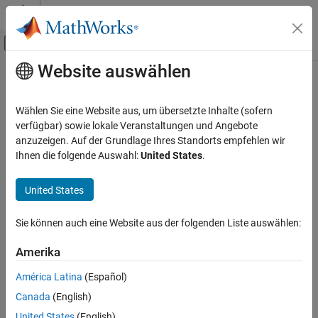
Weiter zum Inhalt
MATLAB Hilfe-Center
Umschaltung für Off-Canvas-Navigation
Website auswählen
Hauptinhalt
Startseite der Dokumentation
getReporter
Systemtechnik
Wählen Sie eine Website aus, um übersetzte Inhalte (sofern
Class:
systemcomposer.rptgen.finder.StereotypeResult
verfügbar) sowie lokale Veranstaltungen und Angebote
System Composer
Namespace:
systemcomposer.rptgen.finder
anzuzeigen. Auf der Grundlage Ihres Standorts empfehlen wir
Import and Export Architecture Models
Ihnen die folgende Auswahl:
United States
.
Get stereotype reporter
getReporter
Since R2022b
United States
ON THIS PAGE
expand all in page
Syntax
Syntax
Sie können auch eine Website aus der folgenden Liste auswählen:
Description
reporter = getReporter(result)
Input Arguments
Amerika
Output Arguments
Description
América Latina
(Español)
Version History
Canada
(English)
returns a reporter that you can
See Also
= getReporter(
)
reporter
result
use to include information about stereotypes in a profile. You can
United States
(English)