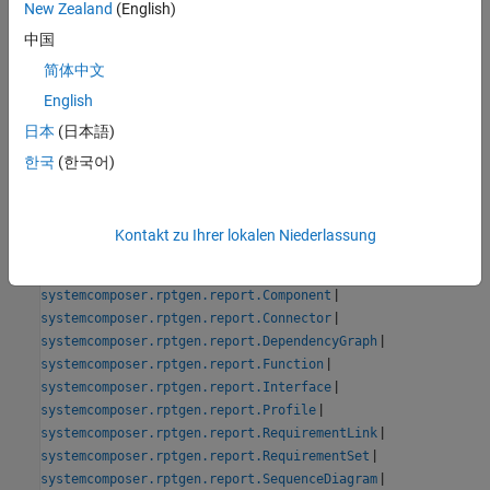
Version History
New Zealand
(English)
中国
Introduced in R2022b
简体中文
See Also
English
日本
(日本語)
Tools
한국
(한국어)
System Architecture Report
Classes
Kontakt zu Ihrer lokalen Niederlassung
|
systemcomposer.rptgen.report.AllocationList
|
systemcomposer.rptgen.report.AllocationSet
|
systemcomposer.rptgen.report.Component
|
systemcomposer.rptgen.report.Connector
|
systemcomposer.rptgen.report.DependencyGraph
|
systemcomposer.rptgen.report.Function
|
systemcomposer.rptgen.report.Interface
|
systemcomposer.rptgen.report.Profile
|
systemcomposer.rptgen.report.RequirementLink
|
systemcomposer.rptgen.report.RequirementSet
|
systemcomposer.rptgen.report.SequenceDiagram