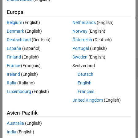
use this reporter to customize what information to include and
how to format the information. See
Europa
for more information
systemcomposer.rptgen.report.Stereotype
Belgium
(English)
Netherlands
(English)
on how to customize the reporter.
Denmark
(English)
Norway
(English)
Input Arguments
Deutschland
(Deutsch)
Österreich
(Deutsch)
expand all
España
(Español)
Portugal
(English)
Finland
(English)
Sweden
(English)
—
Stereotype result
result
France
(Français)
Switzerland
stereotype result object
Ireland
(English)
Deutsch
Italia
(Italiano)
English
Output Arguments
Luxembourg
(English)
Français
expand all
United Kingdom
(English)
Asien-Pazifik
— Stereotype reporter
reporter
stereotype reporter object
Australia
(English)
India
(English)