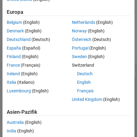
Open the
Modeling
tab and press
CTRL+E
to open the
Europa
Configuration Parameters dialog box. Go to
Hardware
Implementation
>
Hardware board
.
Belgium
(English)
Netherlands
(English)
Denmark
(English)
Norway
(English)
Select
STM32 Processor Based
board.
Deutschland
(Deutsch)
Österreich
(Deutsch)
Navigate to
Code Generation
>
Build process
>
Build
España
(Español)
Portugal
(English)
configuration
and select
Debug
.
Finland
(English)
Sweden
(English)
France
(Français)
Switzerland
Ireland
(English)
Deutsch
Italia
(Italiano)
English
Luxembourg
(English)
Français
United Kingdom
(English)
Asien-Pazifik
Australia
(English)
India
(English)