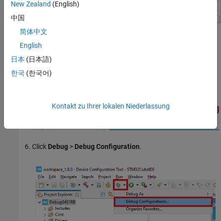
New Zealand
(English)
中国
简体中文
Build the project from Simulink.
English
Create a new STM32 Project in
STM32CubeIDE
. Select the
日本
(日本語)
required board on which you are going to debug the Simulink
한국
(한국어)
generated code.
Kontakt zu Ihrer lokalen Niederlassung
Click
Debug
>
Debug Configuration
.