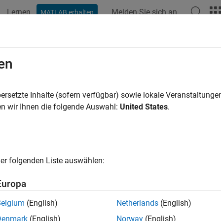
Lernen
Melden Sie sich an
MATLAB erhalten
ation
Examples
Functions
Blocks
Videos
Answer
en
ersetzte Inhalte (sofern verfügbar) sowie lokale Veranstaltung
How useful was this informat
n wir Ihnen die folgende Auswahl:
United States
.
er folgenden Liste auswählen:
Europa
Belgium
(English)
Netherlands
(English)
Denmark
(English)
Norway
(English)