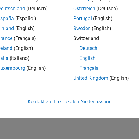
Deutschland
(Deutsch)
Österreich
(Deutsch)
España
(Español)
Portugal
(English)
inland
(English)
Sweden
(English)
rance
(Français)
Switzerland
reland
(English)
Deutsch
talia
(Italiano)
English
Luxembourg
(English)
Français
United Kingdom
(English)
Kontakt zu Ihrer lokalen Niederlassung