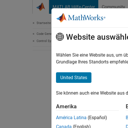
Weiter zum Inhalt
MATLAB Hilfe-Center
Community
Document
Startseite der Dokumentation
Code Generation
Website auswähl
Control Systems
Wählen Sie eine Website aus, um üb
Grundlage Ihres Standorts empfehle
United States
Sie können auch eine Website aus d
Amerika
América Latina
(Español)
Canada
(English)