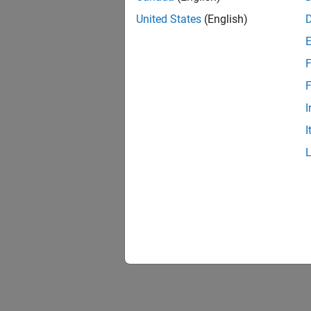
United States
(English)
F
F
I
I