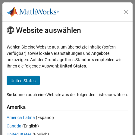
Weiter zum Inhalt
MATLAB Hilfe-Center
Umschaltung für Off-Canvas-Navigation
Website auswählen
Hauptinhalt
Startseite der Dokumentation
Code Generation
Wählen Sie eine Website aus, um übersetzte Inhalte (sofern
Control Systems
verfügbar) sowie lokale Veranstaltungen und Angebote
anzuzeigen. Auf der Grundlage Ihres Standorts empfehlen wir
How useful was this information?
Ihnen die folgende Auswahl:
United States
.
United States
Sie können auch eine Website aus der folgenden Liste auswählen:
Amerika
América Latina
(Español)
Canada
(English)
United States
(English)