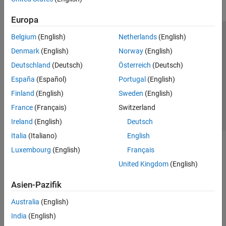
Europa
Belgium
(English)
Netherlands
(English)
Trust Center
Handelsmarken
Datenschutz-Richtlinien
Denmark
(English)
Norway
(English)
Datendiebstahl verhindern
Status von Anwendungen
Kontakt
Deutschland
(Deutsch)
Österreich
(Deutsch)
© 1994-2026 The MathWorks, Inc.
España
(Español)
Portugal
(English)
Finland
(English)
Sweden
(English)
Website auswählen
Deutschland
France
(Français)
Switzerland
Ireland
(English)
Deutsch
Italia
(Italiano)
English
Luxembourg
(English)
Français
United Kingdom
(English)
Asien-Pazifik
Australia
(English)
India
(English)