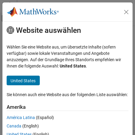
Weiter zum Inhalt
MATLAB Hilfe-Center
Umschaltung für Off-Canvas-Navigation
Website auswählen
Hauptinhalt
Startseite der Dokumentation
Code Generation
Wählen Sie eine Website aus, um übersetzte Inhalte (sofern
Control Systems
verfügbar) sowie lokale Veranstaltungen und Angebote
anzuzeigen. Auf der Grundlage Ihres Standorts empfehlen wir
How useful was this information?
Ihnen die folgende Auswahl:
United States
.
United States
Sie können auch eine Website aus der folgenden Liste auswählen:
Amerika
América Latina
(Español)
Canada
(English)
United States
(English)