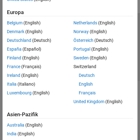
Europa
Belgium
(English)
Netherlands
(English)
Trust Center
Handelsmarken
Datenschutz-Richtlinien
Denmark
(English)
Norway
(English)
Datendiebstahl verhindern
Status von Anwendungen
Kontakt
Deutschland
(Deutsch)
Österreich
(Deutsch)
© 1994-2026 The MathWorks, Inc.
España
(Español)
Portugal
(English)
Finland
(English)
Sweden
(English)
Website auswählen
Deutschland
France
(Français)
Switzerland
Ireland
(English)
Deutsch
Italia
(Italiano)
English
Luxembourg
(English)
Français
United Kingdom
(English)
Asien-Pazifik
Australia
(English)
India
(English)