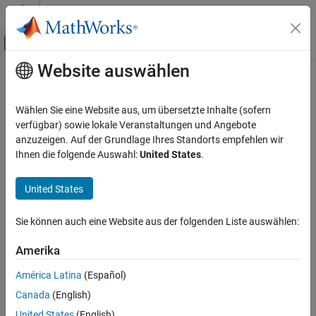
Weiter zum Inhalt
MATLAB Hilfe-Center
Umschaltung für Off-Canvas-Navigation
Website auswählen
Hauptinhalt
Startseite der Dokumentation
Code Generation
Wählen Sie eine Website aus, um übersetzte Inhalte (sofern
Control Systems
verfügbar) sowie lokale Veranstaltungen und Angebote
anzuzeigen. Auf der Grundlage Ihres Standorts empfehlen wir
How useful was this information?
Ihnen die folgende Auswahl:
United States
.
United States
Sie können auch eine Website aus der folgenden Liste auswählen:
Amerika
América Latina
(Español)
Canada
(English)
United States
(English)