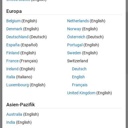
Europa
Belgium
(English)
Netherlands
(English)
Trust Center
Handelsmarken
Datenschutz-Richtlinien
Denmark
(English)
Norway
(English)
Datendiebstahl verhindern
Status von Anwendungen
Kontakt
Deutschland
(Deutsch)
Österreich
(Deutsch)
© 1994-2026 The MathWorks, Inc.
España
(Español)
Portugal
(English)
Finland
(English)
Sweden
(English)
Website auswählen
Deutschland
France
(Français)
Switzerland
Ireland
(English)
Deutsch
Italia
(Italiano)
English
Luxembourg
(English)
Français
United Kingdom
(English)
Asien-Pazifik
Australia
(English)
India
(English)