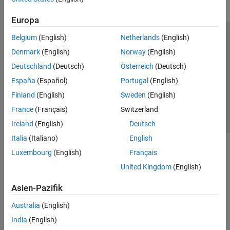
Europa
Belgium
(English)
Netherlands
(English)
Trust Center
Handelsmarken
Datenschutz-Richtlinien
Denmark
(English)
Norway
(English)
Datendiebstahl verhindern
Status von Anwendungen
Kontakt
Deutschland
(Deutsch)
Österreich
(Deutsch)
© 1994-2026 The MathWorks, Inc.
España
(Español)
Portugal
(English)
Finland
(English)
Sweden
(English)
Website auswählen
Deutschland
France
(Français)
Switzerland
Ireland
(English)
Deutsch
Italia
(Italiano)
English
Luxembourg
(English)
Français
United Kingdom
(English)
Asien-Pazifik
Australia
(English)
India
(English)