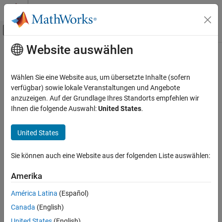
Weiter zum Inhalt
MATLAB Hilfe-Center
Umschaltung für Off-Canvas-Navigation
Website auswählen
Hauptinhalt
Startseite der Dokumentation
Code Generation
Wählen Sie eine Website aus, um übersetzte Inhalte (sofern
Control Systems
verfügbar) sowie lokale Veranstaltungen und Angebote
anzuzeigen. Auf der Grundlage Ihres Standorts empfehlen wir
How useful was this information?
Ihnen die folgende Auswahl:
United States
.
United States
Sie können auch eine Website aus der folgenden Liste auswählen:
Amerika
América Latina
(Español)
Canada
(English)
United States
(English)