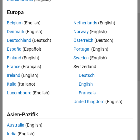
Europa
Belgium
(English)
Netherlands
(English)
Trust Center
Handelsmarken
Datenschutz-Richtlinien
Denmark
(English)
Norway
(English)
Datendiebstahl verhindern
Status von Anwendungen
Kontakt
Deutschland
(Deutsch)
Österreich
(Deutsch)
© 1994-2026 The MathWorks, Inc.
España
(Español)
Portugal
(English)
Finland
(English)
Sweden
(English)
Website auswählen
Deutschland
France
(Français)
Switzerland
Ireland
(English)
Deutsch
Italia
(Italiano)
English
Luxembourg
(English)
Français
United Kingdom
(English)
Asien-Pazifik
Australia
(English)
India
(English)