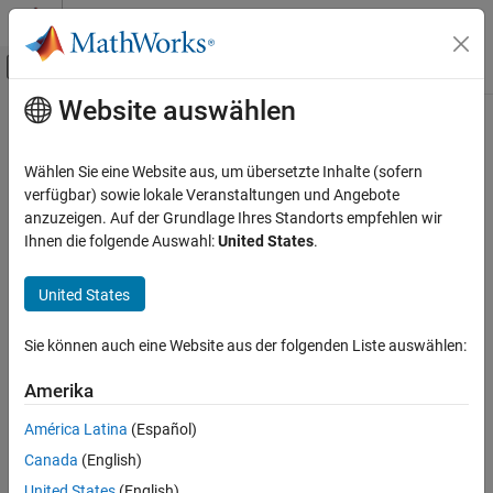
Weiter zum Inhalt
MATLAB Hilfe-Center
Umschaltung für Off-Canvas-Navigation
Website auswählen
Hauptinhalt
Startseite der Dokumentation
Code Generation
Wählen Sie eine Website aus, um übersetzte Inhalte (sofern
Control Systems
verfügbar) sowie lokale Veranstaltungen und Angebote
anzuzeigen. Auf der Grundlage Ihres Standorts empfehlen wir
How useful was this information?
Ihnen die folgende Auswahl:
United States
.
United States
Sie können auch eine Website aus der folgenden Liste auswählen:
Amerika
América Latina
(Español)
Canada
(English)
United States
(English)