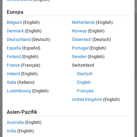
Europa
Belgium
(English)
Netherlands
(English)
Trust Center
Handelsmarken
Datenschutz-Richtlinien
Denmark
(English)
Norway
(English)
Datendiebstahl verhindern
Status von Anwendungen
Kontakt
Deutschland
(Deutsch)
Österreich
(Deutsch)
© 1994-2026 The MathWorks, Inc.
España
(Español)
Portugal
(English)
Finland
(English)
Sweden
(English)
Website auswählen
Deutschland
France
(Français)
Switzerland
Ireland
(English)
Deutsch
Italia
(Italiano)
English
Luxembourg
(English)
Français
United Kingdom
(English)
Asien-Pazifik
Australia
(English)
India
(English)