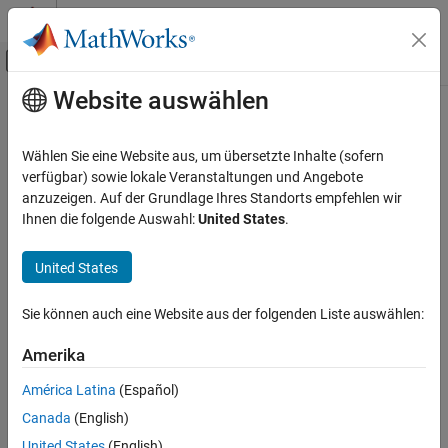
Weiter zum Inhalt
MATLAB Hilfe-Center
Umschaltung für Off-Canvas-Navigation
Website auswählen
Hauptinhalt
Startseite der Dokumentation
Code Generation
Wählen Sie eine Website aus, um übersetzte Inhalte (sofern
Control Systems
verfügbar) sowie lokale Veranstaltungen und Angebote
anzuzeigen. Auf der Grundlage Ihres Standorts empfehlen wir
How useful was this information?
Ihnen die folgende Auswahl:
United States
.
United States
Sie können auch eine Website aus der folgenden Liste auswählen:
Amerika
América Latina
(Español)
Canada
(English)
United States
(English)