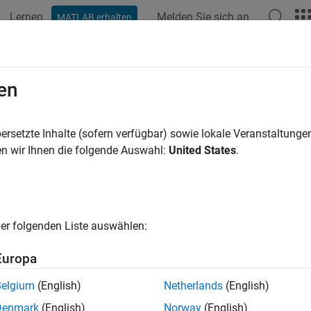
Lernen
Melden Sie sich an
MATLAB erhalten
ation
Examples
Functions
Blocks
Videos
Answer
en
ersetzte Inhalte (sofern verfügbar) sowie lokale Veranstaltung
How useful was this informat
n wir Ihnen die folgende Auswahl:
United States
.
er folgenden Liste auswählen:
Europa
Belgium
(English)
Netherlands
(English)
Denmark
(English)
Norway
(English)