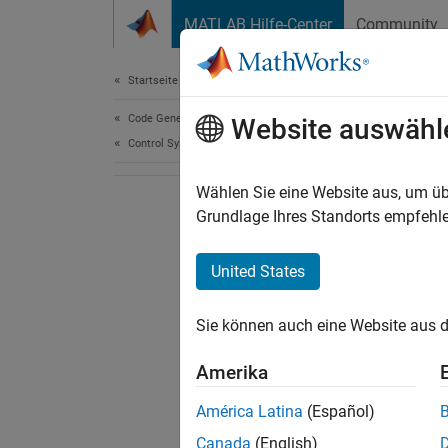
Weiter zum Inhalt
MATLAB Hilfe-Center
Community
Document
Startseite der Dokumentation
Code Generation
Website auswähl
Control Systems
Wählen Sie eine Website aus, um üb
Grundlage Ihres Standorts empfehle
United States
Sie können auch eine Website aus d
Amerika
América Latina
(Español)
Canada
(English)