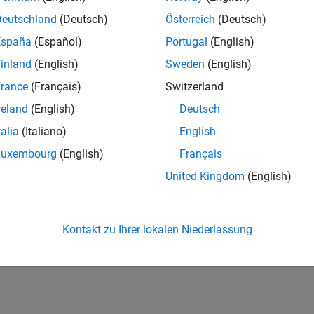
Deutschland
(Deutsch)
Österreich
(Deutsch)
España
(Español)
Portugal
(English)
inland
(English)
Sweden
(English)
rance
(Français)
Switzerland
reland
(English)
Deutsch
talia
(Italiano)
English
Luxembourg
(English)
Français
United Kingdom
(English)
Kontakt zu Ihrer lokalen Niederlassung