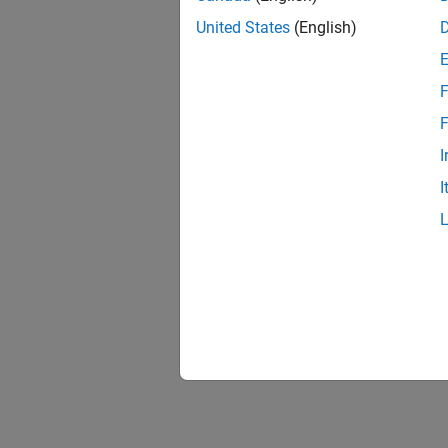
United States
(English)
F
F
I
I