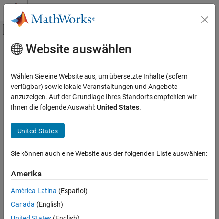
Weiter zum Inhalt
MATLAB Hilfe-Center
Umschaltung für Off-Canvas-Navigation
Website auswählen
Hauptinhalt
Startseite der Dokumentation
Code Generation
Wählen Sie eine Website aus, um übersetzte Inhalte (sofern
Control Systems
verfügbar) sowie lokale Veranstaltungen und Angebote
How useful was this information?
anzuzeigen. Auf der Grundlage Ihres Standorts empfehlen wir
Ihnen die folgende Auswahl:
United States
.
United States
Sie können auch eine Website aus der folgenden Liste auswählen:
Amerika
América Latina
(Español)
Canada
(English)
United States
(English)