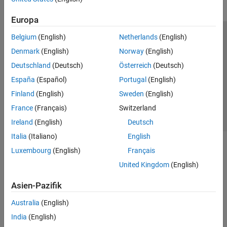
Europa
Belgium
(English)
Netherlands
(English)
Trust Center
Handelsmarken
Datenschutz-Richtlinien
Denmark
(English)
Norway
(English)
Datendiebstahl verhindern
Status von Anwendungen
Kontakt
Deutschland
(Deutsch)
Österreich
(Deutsch)
© 1994-2026 The MathWorks, Inc.
España
(Español)
Portugal
(English)
Finland
(English)
Sweden
(English)
Website auswählen
Deutschland
France
(Français)
Switzerland
Ireland
(English)
Deutsch
Italia
(Italiano)
English
Luxembourg
(English)
Français
United Kingdom
(English)
Asien-Pazifik
Australia
(English)
India
(English)